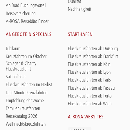
Qualität
An Bord Buchungsvorteil
Nachhaltigkeit
Reiseversicherung
A-ROSA Reisebüro Finder
ANGEBOTE & SPECIALS
STARTHÄFEN
Jubiläum
Flusskreuzfahrten ab Duisburg
Kreuzfahrten im Oktober
Flusskreuzfahrten ab Frankfurt
Schlager & Charity
Flusskreuzfahrten ab Köln
Flusskreuzfahrt
Flusskreuzfahrten ab Lyon
Saisonfinale
Flusskreuzfahrten ab Paris
Flusskreuzfahrten im Herbst
Flusskreuzfahrten ab Passau
Last Minute Kreuzfahrten
Flusskreuzfahrten ab Porto
Empfehlung der Woche
Flusskreuzfahrten ab Wien
Familienkreuzfahrten
Reisekatalog 2026
A-ROSA WEBSITES
Weihnachtskreuzfahrten