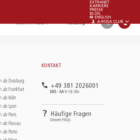
EXTRANET
KARRIERE
PRESSE
BLOG
ENGLISH
A-ROSA CLUB
Mein A-ROSA
Katalog
SUCHEN
FAQ
KONTAKT
FAQ
n ab Duisburg
+49 381 2026001
Schauen sie auch gerne in unsere FAQs:
n ab Frankfurt
MO - SA
9-18 Uhr
Zu den FAQs
n ab Köln
n ab Lyon
Häufige Fragen
n ab Paris
Unsere FAQs
en ab Passau
n ab Porto
en ab Wien