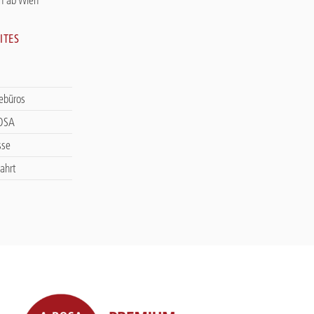
ITES
sebüros
ROSA
sse
ahrt