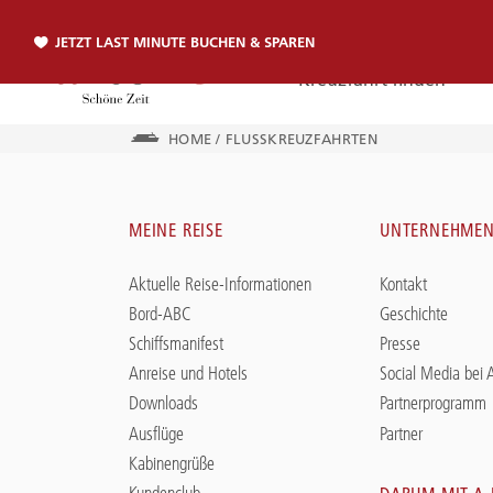
JETZT LAST MINUTE BUCHEN & SPAREN
Kreuzfahrt finden
HOME
/
FLUSSKREUZFAHRTEN
Telefon
MEINE REISE
UNTERNEHME
TELEFON
Aktuelle Reise-Informationen
Kontakt
Sie erreichen uns per Telefon:
Bord-ABC
Geschichte
+49 381 2026001
Schiffsmanifest
Presse
Anreise und Hotels
Social Media bei
Downloads
Partnerprogramm
Ausflüge
Partner
Kabinengrüße
Kundenclub