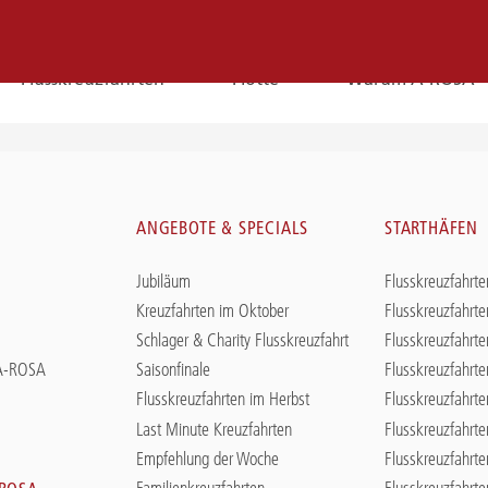
Flusskreuzfahrten
Flotte
Warum A-ROSA
E-
Mail
N
ANGEBOTE & SPECIALS
STARTHÄFEN
E-MAIL
Jubiläum
Flusskreuzfahrte
Sie erreichen uns per E-Mail:
Kreuzfahrten im Oktober
Flusskreuzfahrte
service@a-rosa.com
Schlager & Charity Flusskreuzfahrt
Flusskreuzfahrte
 A-ROSA
Saisonfinale
Flusskreuzfahrte
Flusskreuzfahrten im Herbst
Flusskreuzfahrte
Last Minute Kreuzfahrten
Flusskreuzfahrt
Empfehlung der Woche
Flusskreuzfahrte
Familienkreuzfahrten
Flusskreuzfahrt