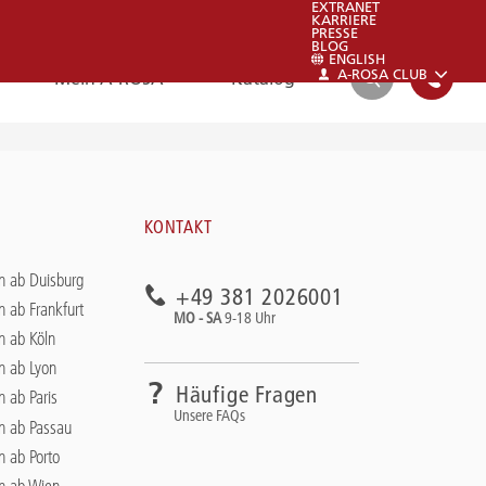
EXTRANET
KARRIERE
PRESSE
BLOG
ENGLISH
A-ROSA CLUB
Mein A-ROSA
Katalog
SUCHEN
FAQ
KONTAKT
FAQ
n ab Duisburg
+49 381 2026001
Schauen sie auch gerne in unsere FAQs:
n ab Frankfurt
MO - SA
9-18 Uhr
Zu den FAQs
n ab Köln
n ab Lyon
Häufige Fragen
n ab Paris
Unsere FAQs
en ab Passau
n ab Porto
en ab Wien