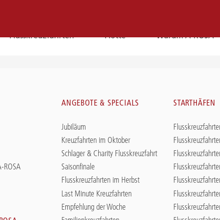
Flusskreuzfahrten
Flotte
Warum A-ROSA
E-
Mail
N
ANGEBOTE & SPECIALS
STARTHÄFEN
E-MAIL
Jubiläum
Flusskreuzfahrte
Sie erreichen uns per E-Mail:
Kreuzfahrten im Oktober
Flusskreuzfahrte
service@a-rosa.com
Schlager & Charity Flusskreuzfahrt
Flusskreuzfahrte
 A-ROSA
Saisonfinale
Flusskreuzfahrte
Flusskreuzfahrten im Herbst
Flusskreuzfahrte
Last Minute Kreuzfahrten
Flusskreuzfahrt
Empfehlung der Woche
Flusskreuzfahrte
Familienkreuzfahrten
Flusskreuzfahrt