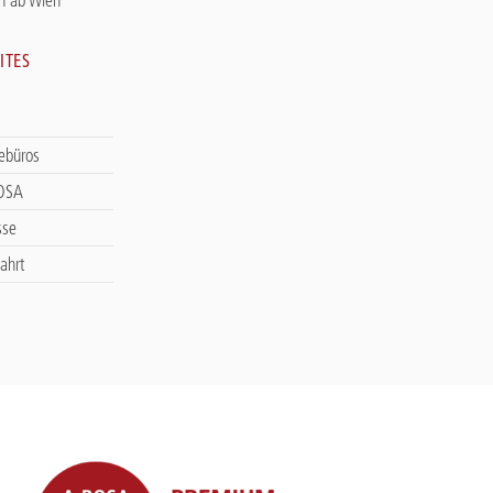
ITES
sebüros
ROSA
sse
ahrt