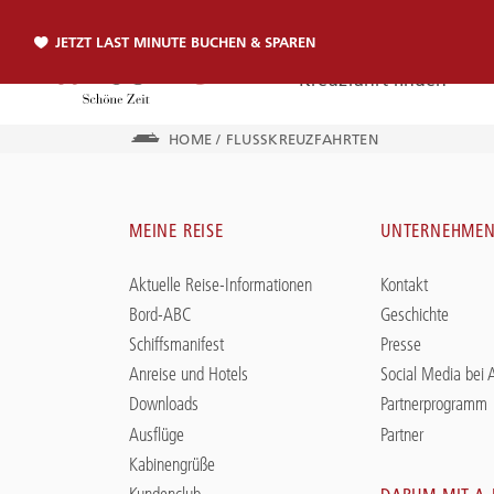
JETZT LAST MINUTE BUCHEN & SPAREN
Kreuzfahrt finden
HOME
/
FLUSSKREUZFAHRTEN
Telefon
MEINE REISE
UNTERNEHME
TELEFON
Aktuelle Reise-Informationen
Kontakt
Sie erreichen uns per Telefon:
Bord-ABC
Geschichte
+49 381 2026001
Schiffsmanifest
Presse
Anreise und Hotels
Social Media bei
Downloads
Partnerprogramm
Ausflüge
Partner
Kabinengrüße
Kundenclub