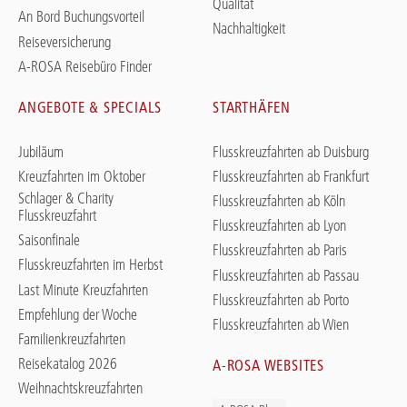
Qualität
An Bord Buchungsvorteil
Nachhaltigkeit
Reiseversicherung
A-ROSA Reisebüro Finder
ANGEBOTE & SPECIALS
STARTHÄFEN
Jubiläum
Flusskreuzfahrten ab Duisburg
Kreuzfahrten im Oktober
Flusskreuzfahrten ab Frankfurt
Schlager & Charity
Flusskreuzfahrten ab Köln
Flusskreuzfahrt
Flusskreuzfahrten ab Lyon
Saisonfinale
Flusskreuzfahrten ab Paris
Flusskreuzfahrten im Herbst
Flusskreuzfahrten ab Passau
Last Minute Kreuzfahrten
Flusskreuzfahrten ab Porto
Empfehlung der Woche
Flusskreuzfahrten ab Wien
Familienkreuzfahrten
Reisekatalog 2026
A-ROSA WEBSITES
Weihnachtskreuzfahrten