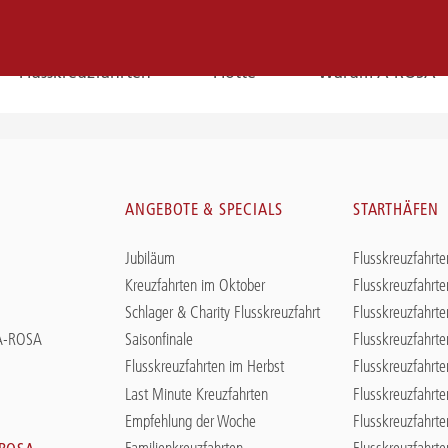
Flusskreuzfahrten
Flotte
Warum A-ROSA
E-
Mail
N
ANGEBOTE & SPECIALS
STARTHÄFEN
E-MAIL
Jubiläum
Flusskreuzfahrte
Sie erreichen uns per E-Mail:
Kreuzfahrten im Oktober
Flusskreuzfahrte
service@a-rosa.com
Schlager & Charity Flusskreuzfahrt
Flusskreuzfahrte
 A-ROSA
Saisonfinale
Flusskreuzfahrte
Flusskreuzfahrten im Herbst
Flusskreuzfahrte
Last Minute Kreuzfahrten
Flusskreuzfahrt
Empfehlung der Woche
Flusskreuzfahrte
Familienkreuzfahrten
Flusskreuzfahrt