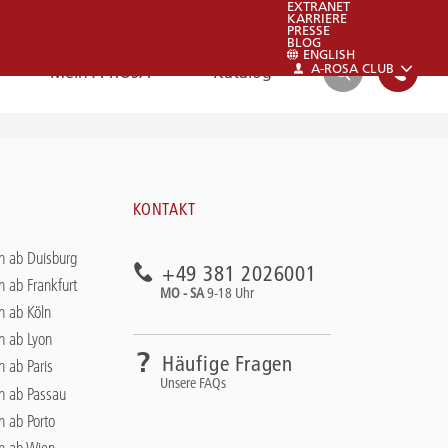
EXTRANET
KARRIERE
PRESSE
BLOG
ENGLISH
A-ROSA CLUB
Mein A-ROSA
Katalog
SUCHEN
FAQ
KONTAKT
FAQ
n ab Duisburg
+49 381 2026001
Schauen sie auch gerne in unsere FAQs:
n ab Frankfurt
MO - SA
9-18 Uhr
Zu den FAQs
n ab Köln
n ab Lyon
Häufige Fragen
n ab Paris
Unsere FAQs
en ab Passau
n ab Porto
en ab Wien