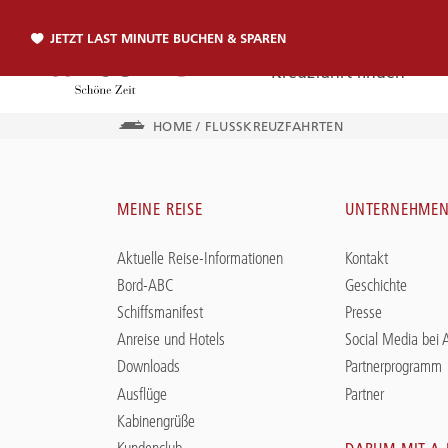
JETZT LAST MINUTE BUCHEN & SPAREN
Kreuzfahrt finden
HOME
/
FLUSSKREUZFAHRTEN
Telefon
MEINE REISE
UNTERNEHME
TELEFON
Aktuelle Reise-Informationen
Kontakt
Sie erreichen uns per Telefon:
Bord-ABC
Geschichte
+49 381 2026001
Schiffsmanifest
Presse
Anreise und Hotels
Social Media bei
Downloads
Partnerprogramm
Ausflüge
Partner
Kabinengrüße
Kundenclub