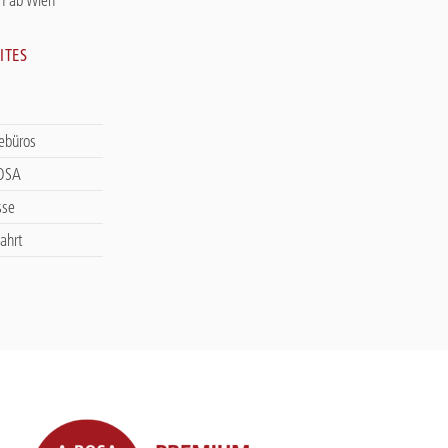
ITES
sebüros
ROSA
sse
ahrt