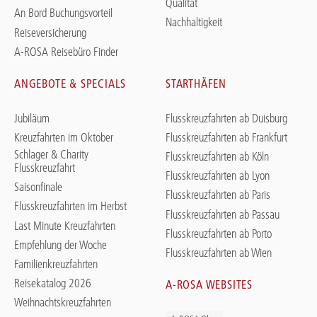
Qualität
An Bord Buchungsvorteil
Nachhaltigkeit
Reiseversicherung
A-ROSA Reisebüro Finder
ANGEBOTE & SPECIALS
STARTHÄFEN
Jubiläum
Flusskreuzfahrten ab Duisburg
Kreuzfahrten im Oktober
Flusskreuzfahrten ab Frankfurt
Schlager & Charity
Flusskreuzfahrten ab Köln
Flusskreuzfahrt
Flusskreuzfahrten ab Lyon
Saisonfinale
Flusskreuzfahrten ab Paris
Flusskreuzfahrten im Herbst
Flusskreuzfahrten ab Passau
Last Minute Kreuzfahrten
Flusskreuzfahrten ab Porto
Empfehlung der Woche
Flusskreuzfahrten ab Wien
Familienkreuzfahrten
Reisekatalog 2026
A-ROSA WEBSITES
Weihnachtskreuzfahrten