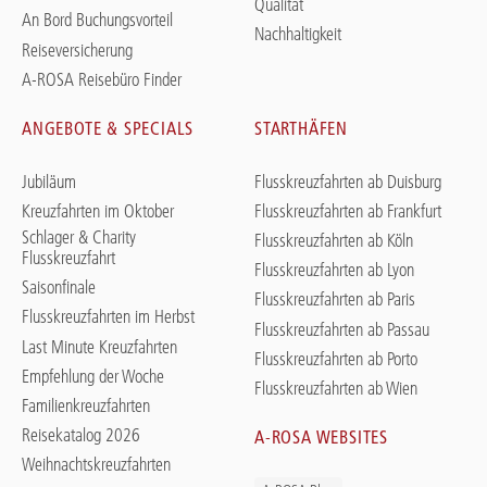
Qualität
An Bord Buchungsvorteil
Nachhaltigkeit
Reiseversicherung
A-ROSA Reisebüro Finder
ANGEBOTE & SPECIALS
STARTHÄFEN
Jubiläum
Flusskreuzfahrten ab Duisburg
Kreuzfahrten im Oktober
Flusskreuzfahrten ab Frankfurt
Schlager & Charity
Flusskreuzfahrten ab Köln
Flusskreuzfahrt
Flusskreuzfahrten ab Lyon
Saisonfinale
Flusskreuzfahrten ab Paris
Flusskreuzfahrten im Herbst
Flusskreuzfahrten ab Passau
Last Minute Kreuzfahrten
Flusskreuzfahrten ab Porto
Empfehlung der Woche
Flusskreuzfahrten ab Wien
Familienkreuzfahrten
Reisekatalog 2026
A-ROSA WEBSITES
Weihnachtskreuzfahrten