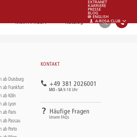
EXTRANET
KARRIERE
PRESSE
BLOG
ENGLISH
A-ROSA CLUB
Mein A-ROSA
Katalog
SUCHEN
FAQ
KONTAKT
FAQ
n ab Duisburg
+49 381 2026001
Schauen sie auch gerne in unsere FAQs:
n ab Frankfurt
MO - SA
9-18 Uhr
Zu den FAQs
n ab Köln
n ab Lyon
Häufige Fragen
n ab Paris
Unsere FAQs
en ab Passau
n ab Porto
en ab Wien