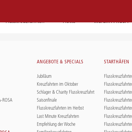
Flusskreuzfahrten
Flotte
Warum A-ROSA
E-
Mail
N
ANGEBOTE & SPECIALS
STARTHÄFEN
E-MAIL
Jubiläum
Flusskreuzfahrte
Sie erreichen uns per E-Mail:
Kreuzfahrten im Oktober
Flusskreuzfahrte
service@a-rosa.com
Schlager & Charity Flusskreuzfahrt
Flusskreuzfahrte
 A-ROSA
Saisonfinale
Flusskreuzfahrte
Flusskreuzfahrten im Herbst
Flusskreuzfahrte
Last Minute Kreuzfahrten
Flusskreuzfahrt
Empfehlung der Woche
Flusskreuzfahrte
Familienkreuzfahrten
Flusskreuzfahrt