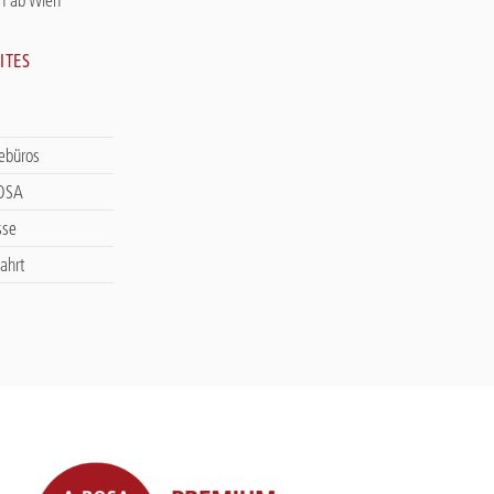
ITES
sebüros
ROSA
sse
ahrt