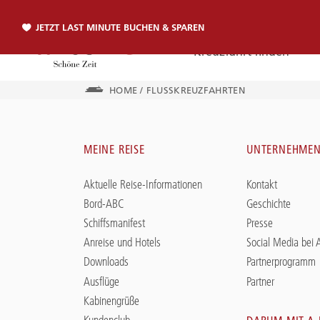
JETZT LAST MINUTE BUCHEN & SPAREN
Kreuzfahrt finden
HOME
/
FLUSSKREUZFAHRTEN
Telefon
MEINE REISE
UNTERNEHME
TELEFON
Aktuelle Reise-Informationen
Kontakt
Sie erreichen uns per Telefon:
Bord-ABC
Geschichte
+49 381 2026001
Schiffsmanifest
Presse
Anreise und Hotels
Social Media bei
Downloads
Partnerprogramm
Ausflüge
Partner
Kabinengrüße
Kundenclub