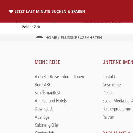
JETZT LAST MINUTE BUCHEN & SPAREN
Kreuzfahrt finden
HOME
/
FLUSSKREUZFAHRTEN
Telefon
MEINE REISE
UNTERNEHME
TELEFON
Aktuelle Reise-Informationen
Kontakt
Sie erreichen uns per Telefon:
Bord-ABC
Geschichte
+49 381 2026001
Schiffsmanifest
Presse
Anreise und Hotels
Social Media bei
Downloads
Partnerprogramm
Ausflüge
Partner
Kabinengrüße
Kundenclub