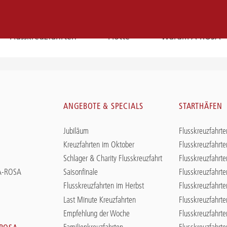
Flusskreuzfahrten
Flotte
Warum A-ROSA
E-
Mail
N
ANGEBOTE & SPECIALS
STARTHÄFEN
E-MAIL
Jubiläum
Flusskreuzfahrte
Sie erreichen uns per E-Mail:
Kreuzfahrten im Oktober
Flusskreuzfahrte
service@a-rosa.com
Schlager & Charity Flusskreuzfahrt
Flusskreuzfahrte
 A-ROSA
Saisonfinale
Flusskreuzfahrte
Flusskreuzfahrten im Herbst
Flusskreuzfahrte
Last Minute Kreuzfahrten
Flusskreuzfahrt
Empfehlung der Woche
Flusskreuzfahrte
Familienkreuzfahrten
Flusskreuzfahrt