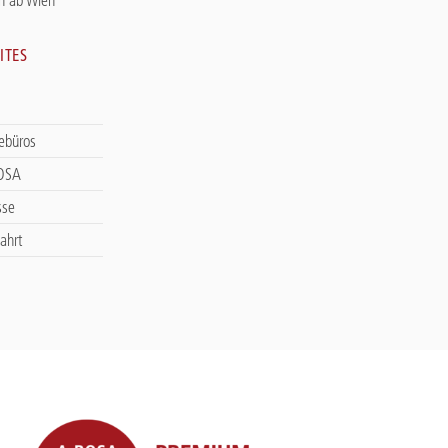
ITES
sebüros
ROSA
sse
ahrt