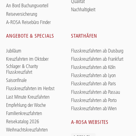
Qualität
An Bord Buchungsvorteil
Nachhaltigkeit
Reiseversicherung
A-ROSA Reisebüro Finder
ANGEBOTE & SPECIALS
STARTHÄFEN
Jubiläum
Flusskreuzfahrten ab Duisburg
Kreuzfahrten im Oktober
Flusskreuzfahrten ab Frankfurt
Schlager & Charity
Flusskreuzfahrten ab Köln
Flusskreuzfahrt
Flusskreuzfahrten ab Lyon
Saisonfinale
Flusskreuzfahrten ab Paris
Flusskreuzfahrten im Herbst
Flusskreuzfahrten ab Passau
Last Minute Kreuzfahrten
Flusskreuzfahrten ab Porto
Empfehlung der Woche
Flusskreuzfahrten ab Wien
Familienkreuzfahrten
Reisekatalog 2026
A-ROSA WEBSITES
Weihnachtskreuzfahrten