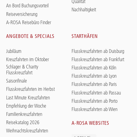
Qualität
An Bord Buchungsvorteil
Nachhaltigkeit
Reiseversicherung
A-ROSA Reisebüro Finder
ANGEBOTE & SPECIALS
STARTHÄFEN
Jubiläum
Flusskreuzfahrten ab Duisburg
Kreuzfahrten im Oktober
Flusskreuzfahrten ab Frankfurt
Schlager & Charity
Flusskreuzfahrten ab Köln
Flusskreuzfahrt
Flusskreuzfahrten ab Lyon
Saisonfinale
Flusskreuzfahrten ab Paris
Flusskreuzfahrten im Herbst
Flusskreuzfahrten ab Passau
Last Minute Kreuzfahrten
Flusskreuzfahrten ab Porto
Empfehlung der Woche
Flusskreuzfahrten ab Wien
Familienkreuzfahrten
Reisekatalog 2026
A-ROSA WEBSITES
Weihnachtskreuzfahrten