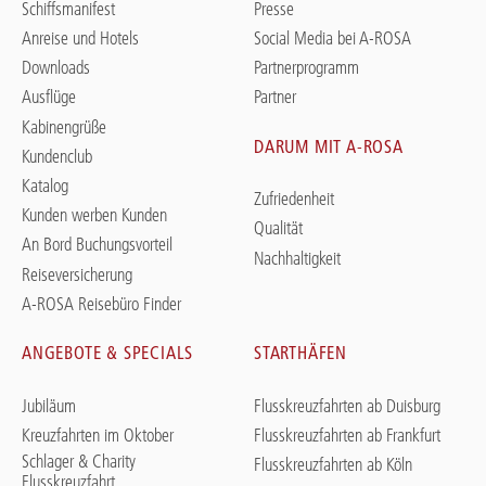
Schiffsmanifest
Presse
Anreise und Hotels
Social Media bei A-ROSA
Downloads
Partnerprogramm
Ausflüge
Partner
Kabinengrüße
DARUM MIT A-ROSA
Kundenclub
Katalog
Zufriedenheit
Kunden werben Kunden
Qualität
An Bord Buchungsvorteil
Nachhaltigkeit
Reiseversicherung
A-ROSA Reisebüro Finder
ANGEBOTE & SPECIALS
STARTHÄFEN
Jubiläum
Flusskreuzfahrten ab Duisburg
Kreuzfahrten im Oktober
Flusskreuzfahrten ab Frankfurt
Schlager & Charity
Flusskreuzfahrten ab Köln
Flusskreuzfahrt