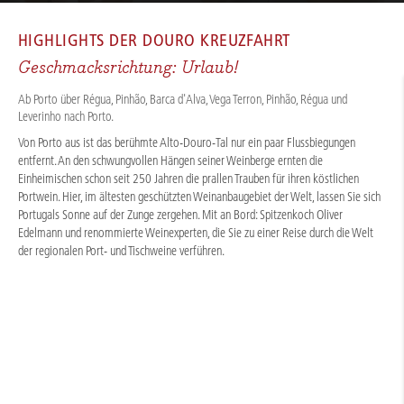
HOME
/
FLUSSKREUZFAHRTEN
/
DOURO
/
DOURO WEIN & GENUSS 2026
HIGHLIGHTS DER
DOURO KREUZFAHRT
Geschmacksrichtung: Urlaub!
Ab Porto über Régua, Pinhão, Barca d'Alva, Vega Terron, Pinhão, Régua und
Leverinho nach Porto.
Von Porto aus ist das berühmte Alto-Douro-Tal nur ein paar Flussbiegungen
entfernt. An den schwungvollen Hängen seiner Weinberge ernten die
Einheimischen schon seit 250 Jahren die prallen Trauben für ihren köstlichen
Portwein. Hier, im ältesten geschützten Weinanbaugebiet der Welt, lassen Sie sich
Portugals Sonne auf der Zunge zergehen. Mit an Bord: Spitzenkoch Oliver
Edelmann und renommierte Weinexperten, die Sie zu einer Reise durch die Welt
der regionalen Port- und Tischweine verführen.