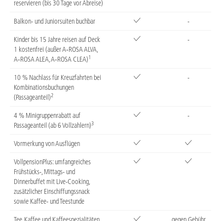
reservieren (bis 30 Tage vor Abreise)
Balkon- und Juniorsuiten buchbar
-
Kinder bis 15 Jahre reisen auf Deck
-
1 kostenfrei (außer A‑ROSA ALVA,
1
A‑ROSA ALEA, A‑ROSA CLEA)
10 % Nachlass für Kreuzfahrten bei
-
Kombinationsbuchungen
2
(Passageanteil)
4 % Minigruppenrabatt auf
-
3
Passageanteil (ab 6 Vollzahlern)
Vormerkung von Ausflügen
VollpensionPlus: umfangreiches
Frühstücks-, Mittags- und
Dinnerbuffet mit Live-Cooking,
zusätzlicher Einschiffungssnack
sowie Kaffee- und Teestunde
Tee, Kaffee und Kaffeespezialitäten
gegen Gebühr