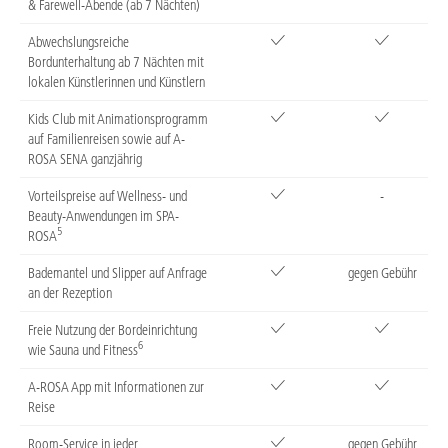
& Farewell-Abende (ab 7 Nächten)
Abwechslungsreiche
Bordunterhaltung ab 7 Nächten mit
lokalen Künstlerinnen und Künstlern
Kids Club mit Animationsprogramm
auf Familienreisen sowie auf A-
ROSA SENA ganzjährig
Vorteilspreise auf Wellness- und
-
Beauty-Anwendungen im SPA-
5
ROSA
Bademantel und Slipper auf Anfrage
gegen Gebühr
an der Rezeption
Freie Nutzung der Bordeinrichtung
6
wie Sauna und Fitness
A-ROSA App mit Informationen zur
Reise
Room-Service in jeder
gegen Gebühr