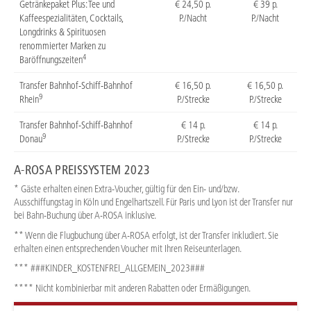
Getränkepaket Plus: Tee und
€ 24,50 p.
€ 39 p.
Kaffeespezialitäten, Cocktails,
P./Nacht
P./Nacht
Longdrinks & Spirituosen
renommierter Marken zu
4
Baröffnungszeiten
Transfer Bahnhof-Schiff-Bahnhof
€ 16,50 p.
€ 16,50 p.
9
Rhein
P./Strecke
P./Strecke
Transfer Bahnhof-Schiff-Bahnhof
€ 14 p.
€ 14 p.
9
Donau
P./Strecke
P./Strecke
A-ROSA PREISSYSTEM 2023
* Gäste erhalten einen Extra-Voucher, gültig für den Ein- und/bzw.
Ausschiffungstag in Köln und Engelhartszell. Für Paris und Lyon ist der Transfer nur
bei Bahn-Buchung über A-ROSA inklusive.
** Wenn die Flugbuchung über A-ROSA erfolgt, ist der Transfer inkludiert. Sie
erhalten einen entsprechenden Voucher mit Ihren Reiseunterlagen.
*** ###KINDER_KOSTENFREI_ALLGEMEIN_2023###
**** Nicht kombinierbar mit anderen Rabatten oder Ermäßigungen.