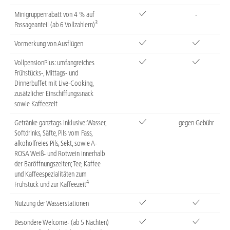
Minigruppenrabatt von 4 % auf
-
3
Passageanteil (ab 6 Vollzahlern)
Vormerkung von Ausflügen
VollpensionPlus: umfangreiches
Frühstücks-, Mittags- und
Dinnerbuffet mit Live-Cooking,
zusätzlicher Einschiffungssnack
sowie Kaffeezeit
Getränke ganztags inklusive: Wasser,
gegen Gebühr
Softdrinks, Säfte, Pils vom Fass,
alkoholfreies Pils, Sekt, sowie A-
ROSA Weiß- und Rotwein innerhalb
der Baröffnungszeiten; Tee, Kaffee
und Kaffeespezialitäten zum
4
Frühstück und zur Kaffeezeit
Nutzung der Wasserstationen
Besondere Welcome- (ab 5 Nächten)