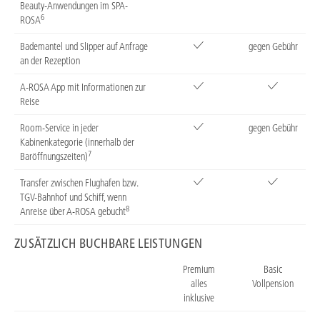
Beauty-Anwendungen im SPA-
6
ROSA
Bademantel und Slipper auf Anfrage
gegen Gebühr
an der Rezeption
A-ROSA App mit Informationen zur
Reise
Room-Service in jeder
gegen Gebühr
Kabinenkategorie (innerhalb der
7
Baröffnungszeiten)
Transfer zwischen Flughafen bzw.
TGV-Bahnhof und Schiff, wenn
8
Anreise über A-ROSA gebucht
ZUSÄTZLICH BUCHBARE LEISTUNGEN
Premium
Basic
alles
Vollpension
inklusive