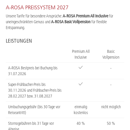
A-ROSA PREISSYSTEM 2027
Unsere Tarife für besondere Ansprüche:
A‑ROSA Premium All Inclusive
für
uneingeschränkten Genuss und
A‑ROSA Basic Vollpension
für flexible
Entspannung.
LEISTUNGEN
Premium All
Basic
Inclusive
Vollpension
A-ROSA Bestpreis bei Buchung bis
-
31.07.2026
Super-Frühbucher-Preis bis
-
30.11.2026 und Frühbucher-Preis bis
28.02.2027 bzw. 31.08.2027
Umbuchungsgebühr (bis 30 Tage vor
einmalig
nicht möglich
Reiseantritt)
kostenlos
Stornogebühren bis 31 Tage vor
40 %
50 %
Abreise