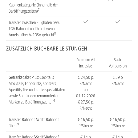
Kabinenkategorie (innerhalb der
7
Baröffnungszeiten)
Transfer zwischen Flughafen bzw.
TGV-Bahnhof und Schiff, wenn
8
Anreise über A-ROSA gebucht
ZUSÄTZLICH BUCHBARE LEISTUNGEN
Premium All
Basic
Inclusive
Vollpension
Getränkepaket Plus: Cocktails,
€ 24,50 p.
€ 39 p.
Mocktails, Longdrinks, Spritzers,
P./Nacht
P./Nacht
Aperitifs, Tee und Kaffeespezialitäten
ab
sowie Spirituosen renommierter
01.12.2026
4
Marken zu Baröffnungszeiten
€ 27,50 p.
P./Nacht
Transfer Bahnhof-Schiff-Bahnhof
€ 16,50 p.
€ 16,50 p.
9
Rhein
P./Strecke
P./Strecke
Transfer Bahnhof-Schiff-Bahnhof
€ 14 p.
€ 14 p.