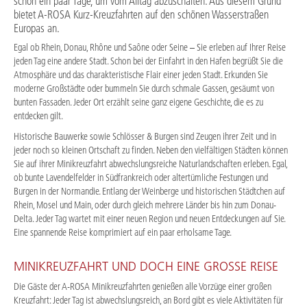
schon ein paar Tage, um vom Alltag abzuschalten. Aus diesem Grund
bietet A-ROSA Kurz-Kreuzfahrten auf den schönen Wasserstraßen
Europas an.
Egal ob Rhein, Donau, Rhône und Saône oder Seine – Sie erleben auf Ihrer Reise
jeden Tag eine andere Stadt. Schon bei der Einfahrt in den Hafen begrüßt Sie die
Atmosphäre und das charakteristische Flair einer jeden Stadt. Erkunden Sie
moderne Großstädte oder bummeln Sie durch schmale Gassen, gesäumt von
bunten Fassaden. Jeder Ort erzählt seine ganz eigene Geschichte, die es zu
entdecken gilt.
Historische Bauwerke sowie Schlösser & Burgen sind Zeugen ihrer Zeit und in
jeder noch so kleinen Ortschaft zu finden. Neben den vielfältigen Städten können
Sie auf ihrer Minikreuzfahrt abwechslungsreiche Naturlandschaften erleben. Egal,
ob bunte Lavendelfelder in Südfrankreich oder altertümliche Festungen und
Burgen in der Normandie. Entlang der Weinberge und historischen Städtchen auf
Rhein, Mosel und Main, oder durch gleich mehrere Länder bis hin zum Donau-
Delta. Jeder Tag wartet mit einer neuen Region und neuen Entdeckungen auf Sie.
Eine spannende Reise komprimiert auf ein paar erholsame Tage.
MINIKREUZFAHRT UND DOCH EINE GROSSE REISE
Die Gäste der A-ROSA Minikreuzfahrten genießen alle Vorzüge einer großen
Kreuzfahrt: Jeder Tag ist abwechslungsreich, an Bord gibt es viele Aktivitäten für