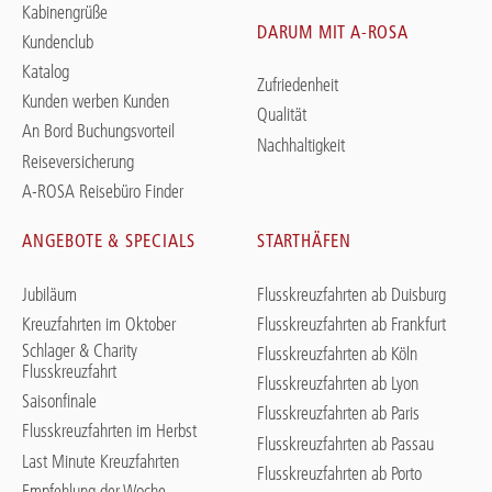
Kabinengrüße
DARUM MIT A-ROSA
Kundenclub
Katalog
Zufriedenheit
Kunden werben Kunden
Qualität
An Bord Buchungsvorteil
Nachhaltigkeit
Reiseversicherung
A-ROSA Reisebüro Finder
ANGEBOTE & SPECIALS
STARTHÄFEN
Jubiläum
Flusskreuzfahrten ab Duisburg
Kreuzfahrten im Oktober
Flusskreuzfahrten ab Frankfurt
Schlager & Charity
Flusskreuzfahrten ab Köln
Flusskreuzfahrt
Flusskreuzfahrten ab Lyon
Saisonfinale
Flusskreuzfahrten ab Paris
Flusskreuzfahrten im Herbst
Flusskreuzfahrten ab Passau
Last Minute Kreuzfahrten
Flusskreuzfahrten ab Porto
Empfehlung der Woche