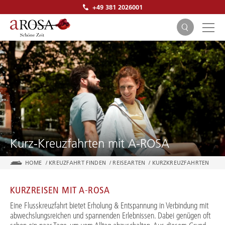
+49 381 2026001
SUCHEN
Kurz-Kreuzfahrten mit A-ROSA
HOME
/
KREUZFAHRT FINDEN
/
REISEARTEN
/
KURZKREUZFAHRTEN
KURZREISEN MIT A-ROSA
Eine Flusskreuzfahrt bietet Erholung & Entspannung in Verbindung mit
abwechslungsreichen und spannenden Erlebnissen. Dabei genügen oft