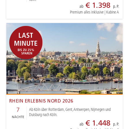
€ 1.398
ab
p. P.
Premium alles inklusive
|
Kabine A
RHEIN ERLEBNIS NORD 2026
7
Ab Köln über Rotterdam, Gent, Antwerpen, Nijmegen und
Duisburg nach Köln.
NÄCHTE
€ 1.448
ab
p. P.