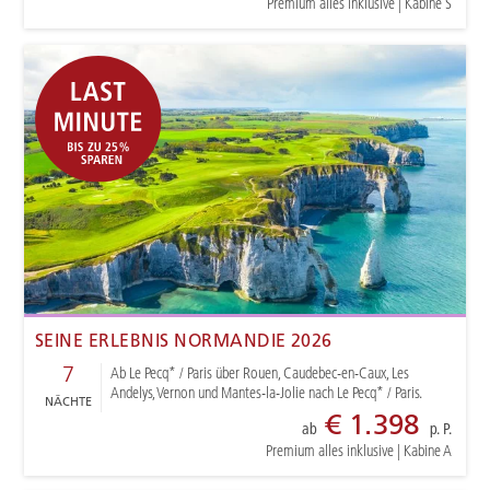
Premium alles inklusive
|
Kabine S
SEINE ERLEBNIS NORMANDIE 2026
7
Ab Le Pecq* / Paris über Rouen, Caudebec-en-Caux, Les
Andelys, Vernon und Mantes-la-Jolie nach Le Pecq* / Paris.
NÄCHTE
€ 1.398
ab
p. P.
Premium alles inklusive
|
Kabine A