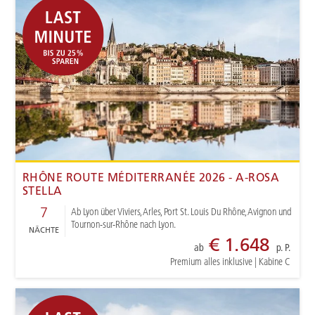
RHÔNE ROUTE MÉDITERRANÉE 2026 - A-ROSA
STELLA
7
Ab Lyon über Viviers, Arles, Port St. Louis Du Rhône, Avignon und
Tournon-sur-Rhône nach Lyon.
NÄCHTE
€ 1.648
ab
p. P.
Premium alles inklusive
|
Kabine C