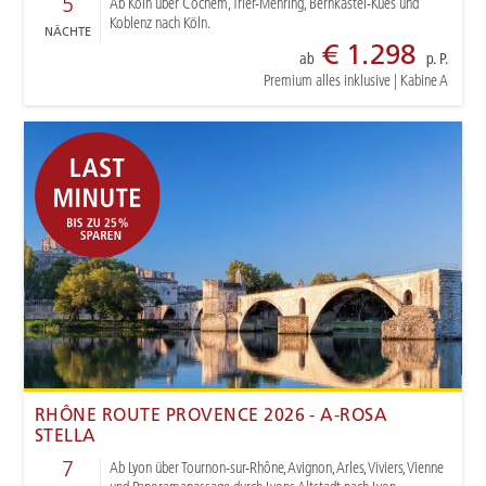
5
Ab Köln über Cochem, Trier-Mehring, Bernkastel-Kues und
Koblenz nach Köln.
NÄCHTE
€ 1.298
ab
p. P.
Premium alles inklusive
|
Kabine A
RHÔNE ROUTE PROVENCE 2026 - A-ROSA
STELLA
7
Ab Lyon über Tournon-sur-Rhône, Avignon, Arles, Viviers, Vienne