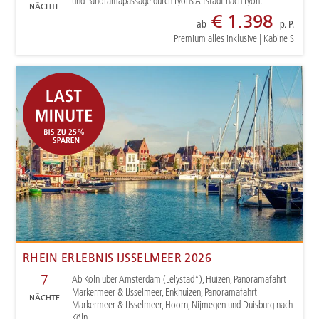
und Panoramapassage durch Lyons Altstadt nach Lyon.
NÄCHTE
€ 1.398
ab
p. P.
Premium alles inklusive
|
Kabine S
RHEIN ERLEBNIS IJSSELMEER 2026
7
Ab Köln über Amsterdam (Lelystad*), Huizen, Panoramafahrt
Markermeer & IJsselmeer, Enkhuizen, Panoramafahrt
NÄCHTE
Markermeer & IJsselmeer, Hoorn, Nijmegen und Duisburg nach
Köln.