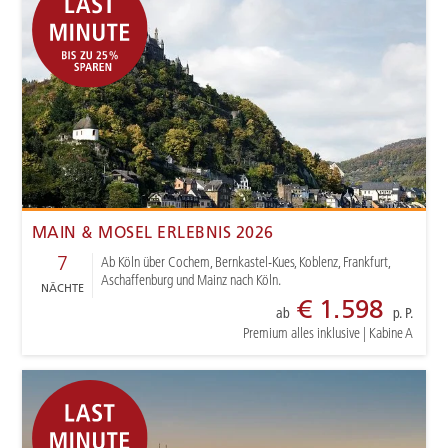
MAIN & MOSEL ERLEBNIS 2026
7
Ab Köln über Cochem, Bernkastel-Kues, Koblenz, Frankfurt,
Aschaffenburg und Mainz nach Köln.
NÄCHTE
€ 1.598
ab
p. P.
Premium alles inklusive
|
Kabine A