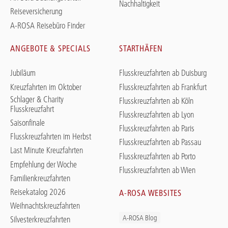
Nachhaltigkeit
Reiseversicherung
A-ROSA Reisebüro Finder
ANGEBOTE & SPECIALS
STARTHÄFEN
Jubiläum
Flusskreuzfahrten ab Duisburg
Kreuzfahrten im Oktober
Flusskreuzfahrten ab Frankfurt
Schlager & Charity
Flusskreuzfahrten ab Köln
Flusskreuzfahrt
Flusskreuzfahrten ab Lyon
Saisonfinale
Flusskreuzfahrten ab Paris
Flusskreuzfahrten im Herbst
Flusskreuzfahrten ab Passau
Last Minute Kreuzfahrten
Flusskreuzfahrten ab Porto
Empfehlung der Woche
Flusskreuzfahrten ab Wien
Familienkreuzfahrten
Reisekatalog 2026
A-ROSA WEBSITES
Weihnachtskreuzfahrten
A-ROSA Blog
Silvesterkreuzfahrten