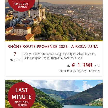
RHÔNE ROUTE PROVENCE 2026 - A-ROSA LUNA
7
Ab Lyon über Panoramapassage durch Lyons Altstadt, Viviers,
Arles, Avignon und Tournon-sur-Rhône nach Lyon.
NÄCHTE
€ 1.398
ab
p. P.
Premium alles inklusive
|
Kabine S