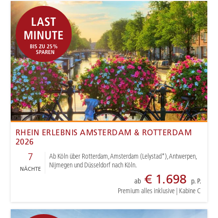
RHEIN ERLEBNIS AMSTERDAM & ROTTERDAM
2026
7
Ab Köln über Rotterdam, Amsterdam (Lelystad*), Antwerpen,
Nijmegen und Düsseldorf nach Köln.
NÄCHTE
€ 1.698
ab
p. P.
Premium alles inklusive
|
Kabine C