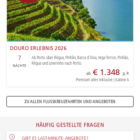
DOURO ERLEBNIS 2026
7
Ab Porto über Régua, Pinhão, Barca d'Alva, Vega Terron, Pinhão,
Régua und Leverinho nach Porto.
NÄCHTE
€ 1.348
ab
p. P.
Premium alles inklusive
|
Kabine A
ZU ALLEN FLUSSKREUZFAHRTEN UND ANGEBOTEN
HÄUFIG GESTELLTE FRAGEN
GIBT ES LAST-MINUTE-ANGEBOTE?