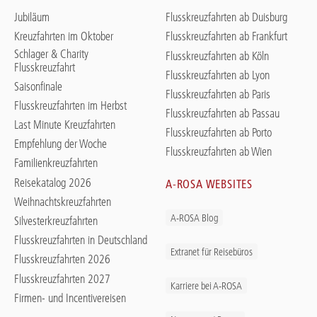
Jubiläum
Flusskreuzfahrten ab Duisburg
Kreuzfahrten im Oktober
Flusskreuzfahrten ab Frankfurt
Schlager & Charity
Flusskreuzfahrten ab Köln
Flusskreuzfahrt
Flusskreuzfahrten ab Lyon
Saisonfinale
Flusskreuzfahrten ab Paris
Flusskreuzfahrten im Herbst
Flusskreuzfahrten ab Passau
Last Minute Kreuzfahrten
Flusskreuzfahrten ab Porto
Empfehlung der Woche
Flusskreuzfahrten ab Wien
Familienkreuzfahrten
Reisekatalog 2026
A-ROSA WEBSITES
Weihnachtskreuzfahrten
A-ROSA Blog
Silvesterkreuzfahrten
Flusskreuzfahrten in Deutschland
Extranet für Reisebüros
Flusskreuzfahrten 2026
Flusskreuzfahrten 2027
Karriere bei A-ROSA
Firmen- und Incentivereisen