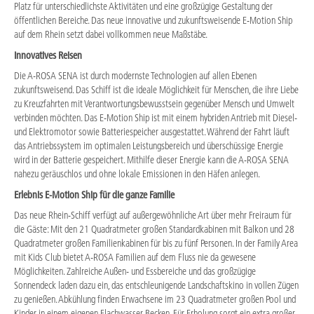
Platz für unterschiedlichste Aktivitäten und eine großzügige Gestaltung der
öffentlichen Bereiche. Das neue innovative und zukunftsweisende E-Motion Ship
auf dem Rhein setzt dabei vollkommen neue Maßstäbe.
Innovatives Reisen
Die A-ROSA SENA ist durch modernste Technologien auf allen Ebenen
zukunftsweisend. Das Schiff ist die ideale Möglichkeit für Menschen, die ihre Liebe
zu Kreuzfahrten mit Verantwortungsbewusstsein gegenüber Mensch und Umwelt
verbinden möchten. Das E-Motion Ship ist mit einem hybriden Antrieb mit Diesel-
und Elektromotor sowie Batteriespeicher ausgestattet. Während der Fahrt läuft
das Antriebssystem im optimalen Leistungsbereich und überschüssige Energie
wird in der Batterie gespeichert. Mithilfe dieser Energie kann die A-ROSA SENA
nahezu geräuschlos und ohne lokale Emissionen in den Häfen anlegen.
Erlebnis E-Motion Ship für die ganze Familie
Das neue Rhein-Schiff verfügt auf außergewöhnliche Art über mehr Freiraum für
die Gäste: Mit den 21 Quadratmeter großen Standardkabinen mit Balkon und 28
Quadratmeter großen Familienkabinen für bis zu fünf Personen. In der Family Area
mit Kids Club bietet A-ROSA Familien auf dem Fluss nie da gewesene
Möglichkeiten. Zahlreiche Außen- und Essbereiche und das großzügige
Sonnendeck laden dazu ein, das entschleunigende Landschaftskino in vollen Zügen
zu genießen. Abkühlung finden Erwachsene im 23 Quadratmeter großen Pool und
Kinder in einem eigenen Flachwasser-Becken. Für Erholung sorgt ein extra großer