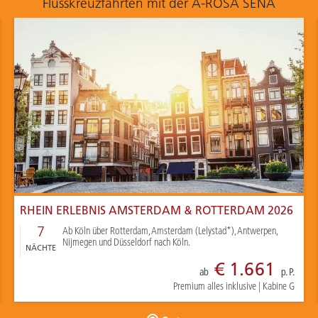
Flusskreuzfahrten mit der A-ROSA SENA
RHEIN ERLEBNIS AMSTERDAM & ROTTERDAM 2026
7
Ab Köln über Rotterdam, Amsterdam (Lelystad*), Antwerpen,
Nijmegen und Düsseldorf nach Köln.
NÄCHTE
€ 1.661
ab
p. P.
Premium alles inklusive
|
Kabine G