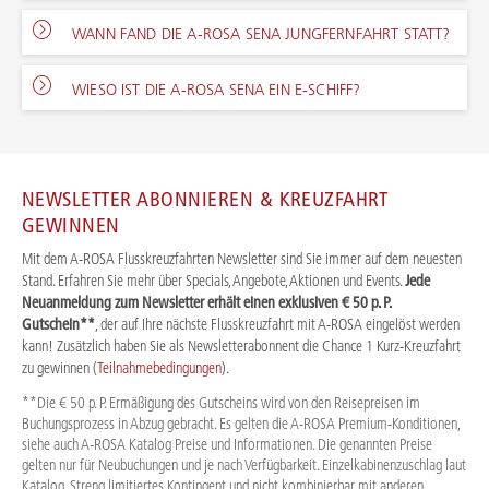
WANN FAND DIE A-ROSA SENA JUNGFERNFAHRT STATT?
WIESO IST DIE A-ROSA SENA EIN E-SCHIFF?
NEWSLETTER ABONNIEREN & KREUZFAHRT
GEWINNEN
Mit dem A-ROSA Flusskreuzfahrten Newsletter sind Sie immer auf dem neuesten
Stand. Erfahren Sie mehr über Specials, Angebote, Aktionen und Events.
Jede
Neuanmeldung zum Newsletter erhält einen exklusiven € 50 p. P.
Gutschein**
, der auf Ihre nächste Flusskreuzfahrt mit A-ROSA eingelöst werden
kann! Zusätzlich haben Sie als Newsletterabonnent die Chance 1 Kurz-Kreuzfahrt
zu gewinnen (
Teilnahmebedingungen
).
**Die € 50 p. P. Ermäßigung des Gutscheins wird von den Reisepreisen im
Buchungsprozess in Abzug gebracht. Es gelten die A-ROSA Premium-Konditionen,
siehe auch A-ROSA Katalog Preise und Informationen. Die genannten Preise
gelten nur für Neubuchungen und je nach Verfügbarkeit. Einzelkabinenzuschlag laut
Katalog. Streng limitiertes Kontingent und nicht kombinierbar mit anderen