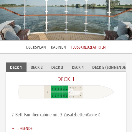
Foto: A-ROSA SENA, Christian Kretschmar für JOI-Design
DECKSPLAN
KABINEN
FLUSSKREUZFAHRTEN
DECK 1
DECK 2
DECK 3
DECK 4
DECK 5 (SONNENDECK)
DECK 1
2-Bett-Familienkabine mit 3 Zusatzbetten
Kabine G
LEGENDE