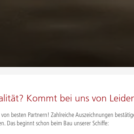
lität? Kommt bei uns von Leiden
d von besten Partnern! Zahlreiche Auszeichnungen bestätige
n. Das beginnt schon beim Bau unserer Schiffe: