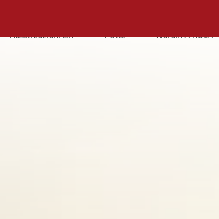
Flusskreuzfahrten
Flotte
Warum A-ROSA
E-
Mail
E-MAIL
Sie erreichen uns per E-Mail:
service@a-rosa.com