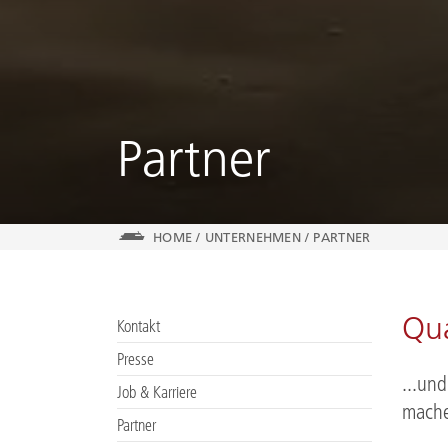
Partner
HOME
/
UNTERNEHMEN
/
PARTNER
Qua
Kontakt
Presse
...un
Job & Karriere
mache
Partner