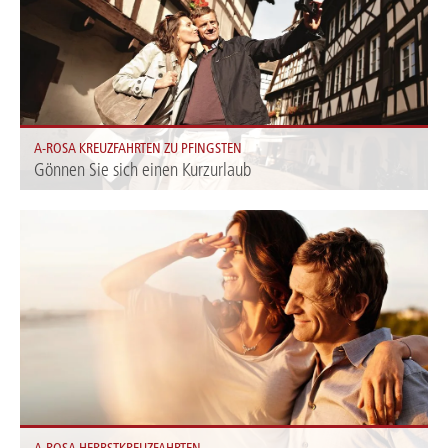
A-ROSA KREUZFAHRTEN ZU PFINGSTEN
Gönnen Sie sich einen Kurzurlaub
Bei unseren Kreuzfahrten zu Pfingsten auf Donau, Rhein, Rhône, Seine und
Douro können Sie Ihren Pfingsturlaub unbeschwert genießen. Sie reisen
rundum-sorglos im Tarif Premium alles inklusive.
A-ROSA HERBSTKREUZFAHRTEN