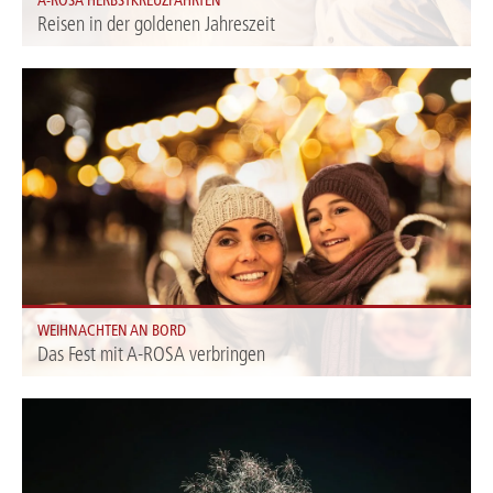
Reisen in der goldenen Jahreszeit
Entdecken Sie unsere spannenden Kreuzfahrtangebote für die goldenen
Herbstmonate September, Oktober und November.
WEIHNACHTEN AN BORD
Das Fest mit A-ROSA verbringen
Wenn sich das Jahr dem Ende neigt, rückt auch das Weihnachtsfest immer
näher. Verbringen Sie die besinnlichste Zeit des Jahres doch bei uns an Bord
der A-ROSA Flotte – und beschenken Sie sich und Ihre Liebsten mit einer
unserer Festtagsreisen.