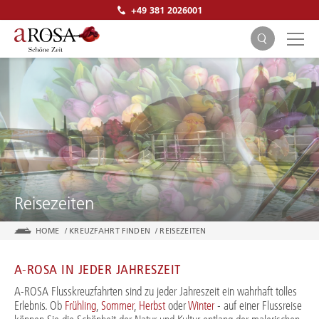
+49 381 2026001
SUCHEN
Reisezeiten
HOME
/
KREUZFAHRT FINDEN
/
REISEZEITEN
A-ROSA IN JEDER JAHRESZEIT
A-ROSA Flusskreuzfahrten sind zu jeder Jahreszeit ein wahrhaft tolles
Erlebnis. Ob
Frühling
,
Sommer
,
Herbst
oder
Winter
- auf einer Flussreise