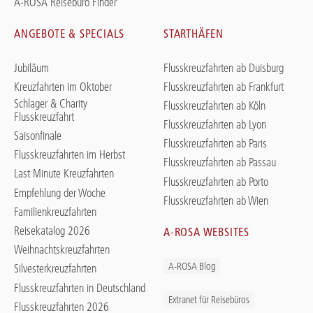
A-ROSA Reisebüro Finder
ANGEBOTE & SPECIALS
STARTHÄFEN
Jubiläum
Flusskreuzfahrten ab Duisburg
Kreuzfahrten im Oktober
Flusskreuzfahrten ab Frankfurt
Schlager & Charity
Flusskreuzfahrten ab Köln
Flusskreuzfahrt
Flusskreuzfahrten ab Lyon
Saisonfinale
Flusskreuzfahrten ab Paris
Flusskreuzfahrten im Herbst
Flusskreuzfahrten ab Passau
Last Minute Kreuzfahrten
Flusskreuzfahrten ab Porto
Empfehlung der Woche
Flusskreuzfahrten ab Wien
Familienkreuzfahrten
Reisekatalog 2026
A-ROSA WEBSITES
Weihnachtskreuzfahrten
A-ROSA Blog
Silvesterkreuzfahrten
Flusskreuzfahrten in Deutschland
Extranet für Reisebüros
Flusskreuzfahrten 2026