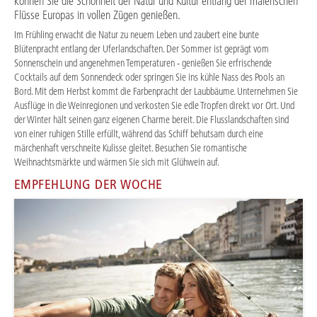
können Sie die Schönheit der Natur und Kultur entlang der malerischen
Flüsse Europas in vollen Zügen genießen.
Im Frühling erwacht die Natur zu neuem Leben und zaubert eine bunte
Blütenpracht entlang der Uferlandschaften. Der Sommer ist geprägt vom
Sonnenschein und angenehmen Temperaturen - genießen Sie erfrischende
Cocktails auf dem Sonnendeck oder springen Sie ins kühle Nass des Pools an
Bord. Mit dem Herbst kommt die Farbenpracht der Laubbäume. Unternehmen Sie
Ausflüge in die Weinregionen und verkosten Sie edle Tropfen direkt vor Ort. Und
der Winter hält seinen ganz eigenen Charme bereit. Die Flusslandschaften sind
von einer ruhigen Stille erfüllt, während das Schiff behutsam durch eine
märchenhaft verschneite Kulisse gleitet. Besuchen Sie romantische
Weihnachtsmärkte und wärmen Sie sich mit Glühwein auf.
EMPFEHLUNG DER WOCHE