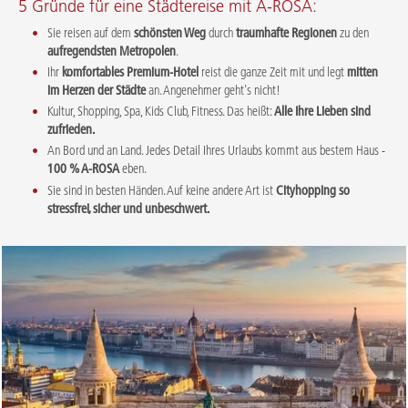
5 Gründe für eine Städtereise mit A-ROSA:
Sie reisen auf dem
schönsten Weg
durch
traumhafte Regionen
zu den
aufregendsten Metropolen
.
Ihr
komfortables Premium-Hotel
reist die ganze Zeit mit und legt
mitten
im Herzen der Städte
an. Angenehmer geht's nicht!
Kultur, Shopping, Spa, Kids Club, Fitness. Das heißt:
Alle Ihre Lieben sind
zufrieden.
An Bord und an Land. Jedes Detail Ihres Urlaubs kommt aus bestem Haus -
100 % A-ROSA
eben.
Sie sind in besten Händen. Auf keine andere Art ist
Cityhopping so
stressfrei, sicher und unbeschwert.