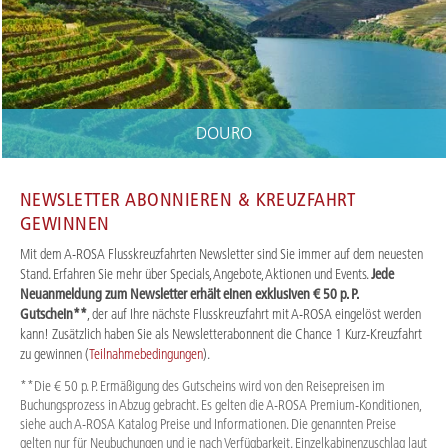
DOURO
NEWSLETTER ABONNIEREN & KREUZFAHRT
GEWINNEN
Mit dem A-ROSA Flusskreuzfahrten Newsletter sind Sie immer auf dem neuesten
Stand. Erfahren Sie mehr über Specials, Angebote, Aktionen und Events.
Jede
Neuanmeldung zum Newsletter erhält einen exklusiven € 50 p. P.
Gutschein**
, der auf Ihre nächste Flusskreuzfahrt mit A-ROSA eingelöst werden
kann! Zusätzlich haben Sie als Newsletterabonnent die Chance 1 Kurz-Kreuzfahrt
zu gewinnen (
Teilnahmebedingungen
).
**Die € 50 p. P. Ermäßigung des Gutscheins wird von den Reisepreisen im
Buchungsprozess in Abzug gebracht. Es gelten die A-ROSA Premium-Konditionen,
siehe auch A-ROSA Katalog Preise und Informationen. Die genannten Preise
gelten nur für Neubuchungen und je nach Verfügbarkeit. Einzelkabinenzuschlag laut