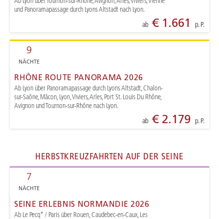
Ab Lyon über Tournon-sur-Rhône, Avignon, Arles, Viviers, Vienne
und Panoramapassage durch Lyons Altstadt nach Lyon.
€ 1.661
ab
p. P.
9
NÄCHTE
RHÔNE ROUTE PANORAMA 2026
Ab Lyon über Panoramapassage durch Lyons Altstadt, Chalon-
sur-Saône, Mâcon, Lyon, Viviers, Arles, Port St. Louis Du Rhône,
Avignon und Tournon-sur-Rhône nach Lyon.
€ 2.179
ab
p. P.
HERBSTKREUZFAHRTEN AUF DER SEINE
7
NÄCHTE
SEINE ERLEBNIS NORMANDIE 2026
Ab Le Pecq* / Paris über Rouen, Caudebec-en-Caux, Les