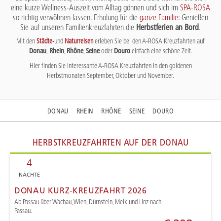
eine kurze Wellness-Auszeit vom Alltag gönnen und sich im
SPA-ROSA
so richtig verwöhnen lassen. Erholung für die
ganze Familie
: Genießen
Sie auf unseren Familienkreuzfahrten die
Herbstferien an Bord
.
Mit den
Städte-
und
Naturreisen
erleben Sie bei den A-ROSA Kreuzfahrten auf
Donau
,
Rhein
,
Rhône
,
Seine
oder
Douro
einfach eine schöne Zeit.
Hier finden Sie interessante A-ROSA Kreuzfahrten in den goldenen
Herbstmonaten September, Oktober und November.
DONAU
RHEIN
RHÔNE
SEINE
DOURO
HERBSTKREUZFAHRTEN AUF DER DONAU
4
NÄCHTE
DONAU KURZ-KREUZFAHRT 2026
Ab Passau über Wachau, Wien, Dürnstein, Melk und Linz nach
Passau.