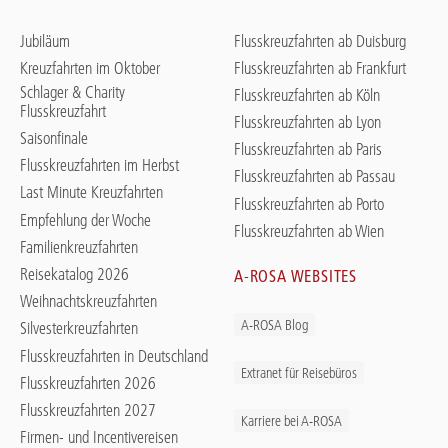
Jubiläum
Flusskreuzfahrten ab Duisburg
Kreuzfahrten im Oktober
Flusskreuzfahrten ab Frankfurt
Schlager & Charity
Flusskreuzfahrten ab Köln
Flusskreuzfahrt
Flusskreuzfahrten ab Lyon
Saisonfinale
Flusskreuzfahrten ab Paris
Flusskreuzfahrten im Herbst
Flusskreuzfahrten ab Passau
Last Minute Kreuzfahrten
Flusskreuzfahrten ab Porto
Empfehlung der Woche
Flusskreuzfahrten ab Wien
Familienkreuzfahrten
Reisekatalog 2026
A-ROSA WEBSITES
Weihnachtskreuzfahrten
A-ROSA Blog
Silvesterkreuzfahrten
Flusskreuzfahrten in Deutschland
Extranet für Reisebüros
Flusskreuzfahrten 2026
Flusskreuzfahrten 2027
Karriere bei A-ROSA
Firmen- und Incentivereisen