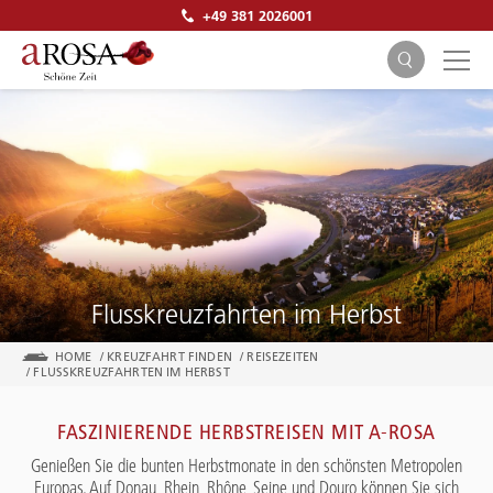
+49 381 2026001
SUCHEN
Flusskreuzfahrten im Herbst
HOME
/
KREUZFAHRT FINDEN
/
REISEZEITEN
/
FLUSSKREUZFAHRTEN IM HERBST
FASZINIERENDE HERBSTREISEN MIT A-ROSA
Genießen Sie die bunten Herbstmonate in den schönsten Metropolen
Europas. Auf Donau, Rhein, Rhône, Seine und Douro können Sie sich