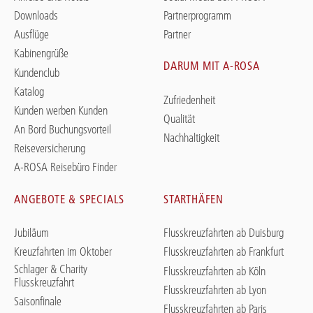
Downloads
Partnerprogramm
Ausflüge
Partner
Kabinengrüße
DARUM MIT A-ROSA
Kundenclub
Katalog
Zufriedenheit
Kunden werben Kunden
Qualität
An Bord Buchungsvorteil
Nachhaltigkeit
Reiseversicherung
A-ROSA Reisebüro Finder
ANGEBOTE & SPECIALS
STARTHÄFEN
Jubiläum
Flusskreuzfahrten ab Duisburg
Kreuzfahrten im Oktober
Flusskreuzfahrten ab Frankfurt
Schlager & Charity
Flusskreuzfahrten ab Köln
Flusskreuzfahrt
Flusskreuzfahrten ab Lyon
Saisonfinale
Flusskreuzfahrten ab Paris