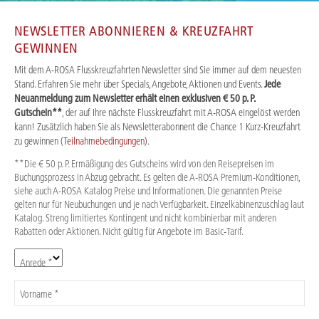
NEWSLETTER ABONNIEREN & KREUZFAHRT
GEWINNEN
Mit dem A-ROSA Flusskreuzfahrten Newsletter sind Sie immer auf dem neuesten
Stand. Erfahren Sie mehr über Specials, Angebote, Aktionen und Events.
Jede
Neuanmeldung zum Newsletter erhält einen exklusiven € 50 p. P.
Gutschein**
, der auf Ihre nächste Flusskreuzfahrt mit A-ROSA eingelöst werden
kann! Zusätzlich haben Sie als Newsletterabonnent die Chance 1 Kurz-Kreuzfahrt
zu gewinnen (
Teilnahmebedingungen
).
**Die € 50 p. P. Ermäßigung des Gutscheins wird von den Reisepreisen im
Buchungsprozess in Abzug gebracht. Es gelten die A-ROSA Premium-Konditionen,
siehe auch A-ROSA Katalog Preise und Informationen. Die genannten Preise
gelten nur für Neubuchungen und je nach Verfügbarkeit. Einzelkabinenzuschlag laut
Katalog. Streng limitiertes Kontingent und nicht kombinierbar mit anderen
Rabatten oder Aktionen. Nicht gültig für Angebote im Basic-Tarif.
Anrede *
Vorname *