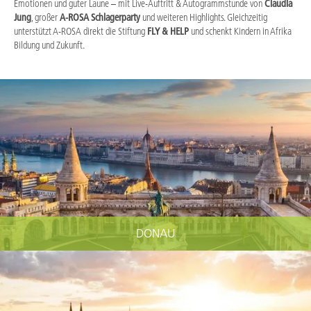
Emotionen und guter Laune – mit Live-Auftritt & Autogrammstunde von
Claudia
Jung
, großer
A-ROSA Schlagerparty
und weiteren Highlights. Gleichzeitig
unterstützt A-ROSA direkt die Stiftung
FLY & HELP
und schenkt Kindern in Afrika
Bildung und Zukunft.
DONAU