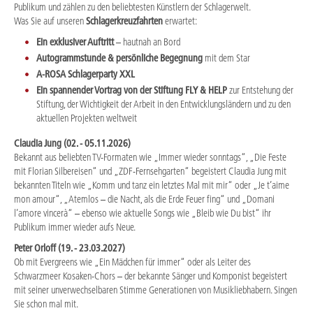
Publikum und zählen zu den beliebtesten Künstlern der Schlagerwelt.
Was Sie auf unseren
Schlagerkreuzfahrten
erwartet:
Ein exklusiver Auftritt
– hautnah an Bord
Autogrammstunde & persönliche Begegnung
mit dem Star
A-ROSA Schlagerparty XXL
Ein spannender Vortrag von der Stiftung FLY & HELP
zur Entstehung der
Stiftung, der Wichtigkeit der Arbeit in den Entwicklungsländern und zu den
aktuellen Projekten weltweit
Claudia Jung (02. - 05.11.2026)
Bekannt aus beliebten TV-Formaten wie „Immer wieder sonntags“, „Die Feste
mit Florian Silbereisen“ und „ZDF-Fernsehgarten“ begeistert Claudia Jung mit
bekannten Titeln wie „Komm und tanz ein letztes Mal mit mir“ oder „Je t’aime
mon amour“, „Atemlos – die Nacht, als die Erde Feuer fing“ und „Domani
l’amore vincerà“ – ebenso wie aktuelle Songs wie „Bleib wie Du bist“ ihr
Publikum immer wieder aufs Neue.
Peter Orloff (19. - 23.03.2027)
Ob mit Evergreens wie „Ein Mädchen für immer“ oder als Leiter des
Schwarzmeer Kosaken-Chors – der bekannte Sänger und Komponist begeistert
mit seiner unverwechselbaren Stimme Generationen von Musikliebhabern. Singen
Sie schon mal mit.