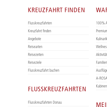
KREUZFAHRT FINDEN
WA
Flusskreuzfahrten
100% 
Kreuzfahrt finden
Premium
Angebote
Kulinar
Reisearten
Wellnes
Reisezeiten
Aktivitä
Reiseziele
Familie
Flusskreuzfahrt buchen
Ausflüg
A-ROSA
Kabinen
FLUSSKREUZFAHRTEN
Flusskreuzfahrten Donau
MEI