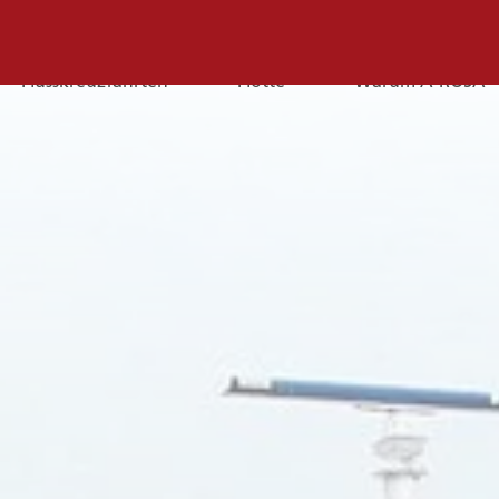
Flusskreuzfahrten
Flotte
Warum A-ROSA
E-
Mail
E-MAIL
Sie erreichen uns per E-Mail:
service@a-rosa.com