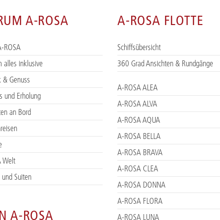
RUM A-ROSA
A-ROSA FLOTTE
A-ROSA
Schiffsübersicht
 alles inklusive
360 Grad Ansichten & Rundgänge
ik & Genuss
A-ROSA ALEA
s und Erholung
A-ROSA ALVA
ten an Bord
A-ROSA AQUA
nreisen
A-ROSA BELLA
e
A-ROSA BRAVA
 Welt
A-ROSA CLEA
 und Suiten
A-ROSA DONNA
A-ROSA FLORA
N A-ROSA
A-ROSA LUNA