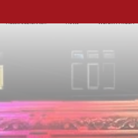
Flusskreuzfahrten
Flotte
Warum A-ROSA
E-
Mail
E-MAIL
Sie erreichen uns per E-Mail:
service@a-rosa.com