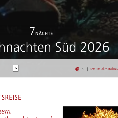
7
NÄCHTE
ihnachten Süd 2026
€
p. P. |
Premium alles inklusi
RHEIN WEIHNACHTEN SÜD 2026
SREISE
inem