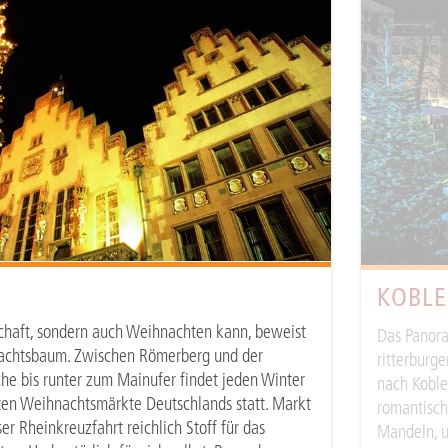
KOBL
schaft, sondern auch Weihnachten kann, beweist
Das Panora
achtsbaum. Zwischen Römerberg und der
ritterburge
che bis runter zum Mainufer findet jeden Winter
nach Koble
sten Weihnachtsmärkte Deutschlands statt. Markt
romantisch
er Rheinkreuzfahrt reichlich Stoff für das
Mandeln, u