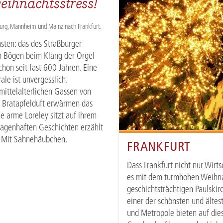
ihnachtsstress!
burg, Mannheim und Mainz nach Frankfurt.
nsten: das des Straßburger
en Bögen beim Klang der Orgel
schon seit fast 600 Jahren. Eine
e ist unvergesslich.
mittelalterlichen Gassen von
d Bratapfelduft erwärmen das
e arme Loreley sitzt auf ihrem
 sagenhaften Geschichten erzählt
. Mit Sahnehäubchen.
FRANKFURT
Dass Frankfurt nicht nur Wirt
es mit dem turmhohen Weihn
geschichtsträchtigen Paulskir
einer der schönsten und älte
und Metropole bieten auf dies