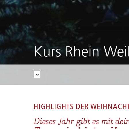
Kurs Rhein We
HOME
/
FLUSSKREUZFAHRTEN
/
RHEIN
/
KURS 
HIGHLIGHTS DER
WEIHNACHT
Dieses Jahr gibt es mit de