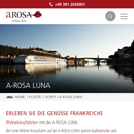
+49 381 2026001
SUCHEN
A-ROSA LUNA
HOME
/
FLOTTE
/
SCHIFF
/
A-ROSA LUNA
ERLEBEN SIE DIE GENÜSSE FRANKREICHS
Rhônekreuzfahrten
mit der A-ROSA LUNA
Bei einer Rhône Kreuzfahrt auf der A-ROSA LUNA warten
kulinarische
und