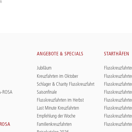
en
N
ANGEBOTE & SPECIALS
STARTHÄFEN
Jubiläum
Flusskreuzfahrte
Kreuzfahrten im Oktober
Flusskreuzfahrte
Schlager & Charity Flusskreuzfahrt
Flusskreuzfahrte
 A-ROSA
Saisonfinale
Flusskreuzfahrte
Flusskreuzfahrten im Herbst
Flusskreuzfahrte
Last Minute Kreuzfahrten
Flusskreuzfahrt
Empfehlung der Woche
Flusskreuzfahrte
Familienkreuzfahrten
Flusskreuzfahrt
-ROSA
Reisekatalog 2026