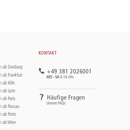
KONTAKT
n ab Duisburg
+49 381 2026001
n ab Frankfurt
MO - SA
9-18 Uhr
n ab Köln
n ab Lyon
Häufige Fragen
n ab Paris
Unsere FAQs
en ab Passau
n ab Porto
en ab Wien