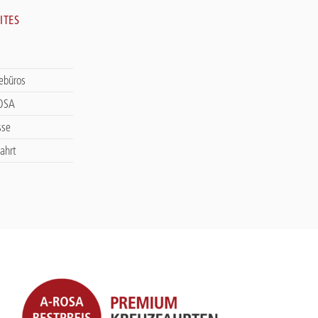
ITES
sebüros
ROSA
sse
ahrt