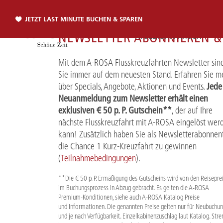
JETZT LAST MINUTE BUCHEN & SPAREN
NEWSLETTER ABONNIEREN &
Kreuzfahrt finden
Mit dem A-ROSA Flusskreuzfahrten Newsletter sin
Sie immer auf dem neuesten Stand. Erfahren Sie m
Jede
über Specials, Angebote, Aktionen und Events.
Telefon
Neuanmeldung zum Newsletter erhält einen
exklusiven € 50 p. P. Gutschein**
, der auf Ihre
TELEFON
nächste Flusskreuzfahrt mit A-ROSA eingelöst wer
kann! Zusätzlich haben Sie als Newsletterabonnen
Sie erreichen uns per Telefon:
die Chance 1 Kurz-Kreuzfahrt zu gewinnen
+49 381 2026001
(
Teilnahmebedingungen
).
**Die € 50 p. P. Ermäßigung des Gutscheins wird von den Reisepre
im Buchungsprozess in Abzug gebracht. Es gelten die A-ROSA
Premium-Konditionen, siehe auch A-ROSA Katalog Preise
und Informationen. Die genannten Preise gelten nur für Neubuchu
und je nach Verfügbarkeit. Einzelkabinenzuschlag laut Katalog. Stre