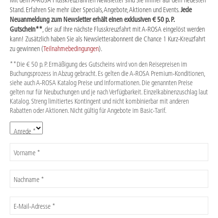
Stand. Erfahren Sie mehr über Specials, Angebote, Aktionen und Events.
Jede
Neuanmeldung zum Newsletter erhält einen exklusiven € 50 p. P.
Gutschein**
, der auf Ihre nächste Flusskreuzfahrt mit A-ROSA eingelöst werden
kann! Zusätzlich haben Sie als Newsletterabonnent die Chance 1 Kurz-Kreuzfahrt
zu gewinnen (
Teilnahmebedingungen
).
**Die € 50 p. P. Ermäßigung des Gutscheins wird von den Reisepreisen im
Buchungsprozess in Abzug gebracht. Es gelten die A-ROSA Premium-Konditionen,
siehe auch A-ROSA Katalog Preise und Informationen. Die genannten Preise
gelten nur für Neubuchungen und je nach Verfügbarkeit. Einzelkabinenzuschlag laut
Katalog. Streng limitiertes Kontingent und nicht kombinierbar mit anderen
Rabatten oder Aktionen. Nicht gültig für Angebote im Basic-Tarif.
Anrede *
Vorname *
Nachname *
E-Mail-Adresse *