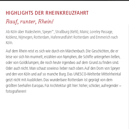
HOME
/
FLUSSKREUZFAHRTEN
/
RHEIN
/
RHEIN PANORAMA 2026 - BASIC
HIGHLIGHTS DER
RHEINKREUZFAHRT
Rauf, runter, Rhein!
Ab Köln über Rüdesheim, Speyer*, Straßburg (Kehl), Mainz, Loreley Passage,
Koblenz, Nijmegen, Rotterdam, Hafenrundfahrt Rotterdam und Emmerich nach
Köln.
Auf dem Rhein reist es sich wie durch ein Märchenbuch. Die Geschichten, die er
leise vor sich hin murmelt, erzählen von Nymphen, die Schiffe untergehen ließen,
oder von Goldklumpen, die noch heute irgendwo auf dem Grund zu finden sind.
Oder auch nicht. Man schaut sowieso lieber nach oben. Auf den Dom von Speyer
und den von Köln und auf so manche Burg. Das UNESCO-Welterbe Mittelrheintal
geizt nicht mit Ausblicken. Das wunderbare Rotterdam ist geprägt von dem
größten Seehafen Europas. Für Architektur gilt hier: höher, schicker, aufregender –
fotografieren!