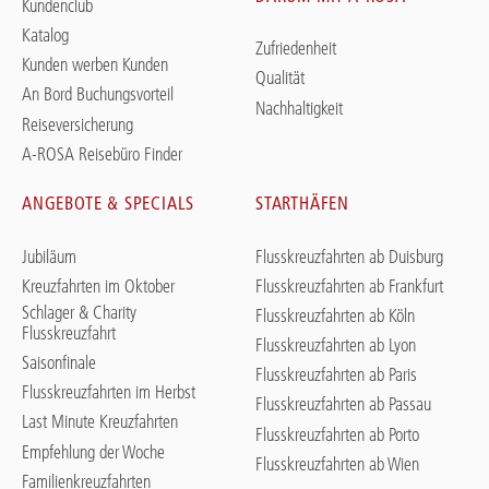
Kundenclub
Katalog
Zufriedenheit
Kunden werben Kunden
Qualität
An Bord Buchungsvorteil
Nachhaltigkeit
Reiseversicherung
A-ROSA Reisebüro Finder
ANGEBOTE & SPECIALS
STARTHÄFEN
Jubiläum
Flusskreuzfahrten ab Duisburg
Kreuzfahrten im Oktober
Flusskreuzfahrten ab Frankfurt
Schlager & Charity
Flusskreuzfahrten ab Köln
Flusskreuzfahrt
Flusskreuzfahrten ab Lyon
Saisonfinale
Flusskreuzfahrten ab Paris
Flusskreuzfahrten im Herbst
Flusskreuzfahrten ab Passau
Last Minute Kreuzfahrten
Flusskreuzfahrten ab Porto
Empfehlung der Woche
Flusskreuzfahrten ab Wien
Familienkreuzfahrten