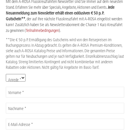
Mit dem A-ROSA Flusskreuzfahrten Newsletter sind Sie immer auf dem neuesten
Stand. Erfahren Sie mehr über Specials, Angebote, Aktionen und Events.
Jede
Neuanmeldung zum Newsletter erhält einen exklusiven € 50 p. P.
Gutschein**
, der auf Ihre nächste Flusskreuzfahrt mit A-ROSA eingelöst werden
kann! Zusätzlich haben Sie als Newsletterabonnent die Chance 1 Kurz-Kreuzfahrt
zu gewinnen (
Teilnahmebedingungen
).
**Die € 50 p. P. Ermäßigung des Gutscheins wird von den Reisepreisen im
Buchungsprozess in Abzug gebracht. Es gelten die A-ROSA Premium-Konditionen,
siehe auch A-ROSA Katalog Preise und Informationen. Die genannten Preise
gelten nur für Neubuchungen und je nach Verfügbarkeit. Einzelkabinenzuschlag laut
Katalog. Streng limitiertes Kontingent und nicht kombinierbar mit anderen
Rabatten oder Aktionen. Nicht gültig für Angebote im Basic-Tarif.
Anrede *
Vorname *
Nachname *
E-Mail-Adresse *