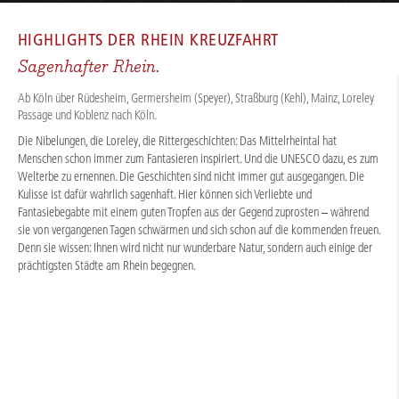
HOME
/
FLUSSKREUZFAHRTEN
/
RHEIN
/
RHEIN ROMANTIK 2026 - BASIC
HIGHLIGHTS DER
RHEIN KREUZFAHRT
Sagenhafter Rhein.
Ab Köln über Rüdesheim, Germersheim (Speyer), Straßburg (Kehl), Mainz, Loreley
Passage und Koblenz nach Köln.
Die Nibelungen, die Loreley, die Rittergeschichten: Das Mittelrheintal hat
Menschen schon immer zum Fantasieren inspiriert. Und die UNESCO dazu, es zum
Welterbe zu ernennen. Die Geschichten sind nicht immer gut ausgegangen. Die
Kulisse ist dafür wahrlich sagenhaft. Hier können sich Verliebte und
Fantasiebegabte mit einem guten Tropfen aus der Gegend zuprosten – während
sie von vergangenen Tagen schwärmen und sich schon auf die kommenden freuen.
Denn sie wissen: Ihnen wird nicht nur wunderbare Natur, sondern auch einige der
prächtigsten Städte am Rhein begegnen.