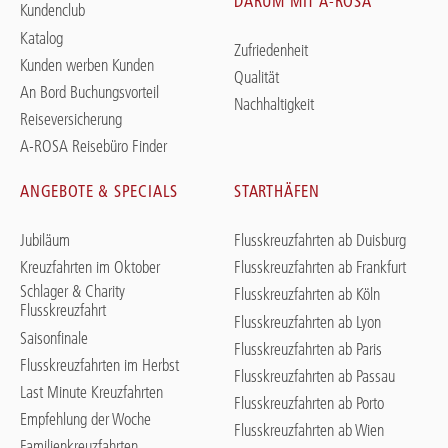
DARUM MIT A-ROSA
Kundenclub
Katalog
Zufriedenheit
Kunden werben Kunden
Qualität
An Bord Buchungsvorteil
Nachhaltigkeit
Reiseversicherung
A-ROSA Reisebüro Finder
ANGEBOTE & SPECIALS
STARTHÄFEN
Jubiläum
Flusskreuzfahrten ab Duisburg
Kreuzfahrten im Oktober
Flusskreuzfahrten ab Frankfurt
Schlager & Charity
Flusskreuzfahrten ab Köln
Flusskreuzfahrt
Flusskreuzfahrten ab Lyon
Saisonfinale
Flusskreuzfahrten ab Paris
Flusskreuzfahrten im Herbst
Flusskreuzfahrten ab Passau
Last Minute Kreuzfahrten
Flusskreuzfahrten ab Porto
Empfehlung der Woche
Flusskreuzfahrten ab Wien
Familienkreuzfahrten