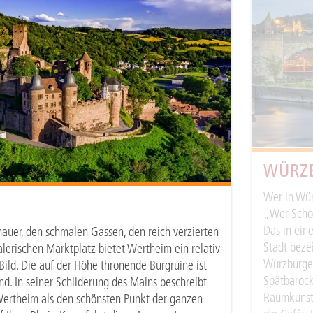
WÜRZ
Wer in Würz
„Wer Schob
Das in ein
mauer, den schmalen Gassen, den reich verzierten
Stadt beze
rischen Marktplatz bietet Wertheim ein relativ
Würzburger
 Bild. Die auf der Höhe thronende Burgruine ist
Spätbarock
nd. In seiner Schilderung des Mains beschreibt
Raumkunstw
Wertheim als den schönsten Punkt der ganzen