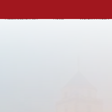
Flusskreuzfahrten
Flotte
Warum A-ROSA
E-
Mail
E-MAIL
Sie erreichen uns per E-Mail:
service@a-rosa.com