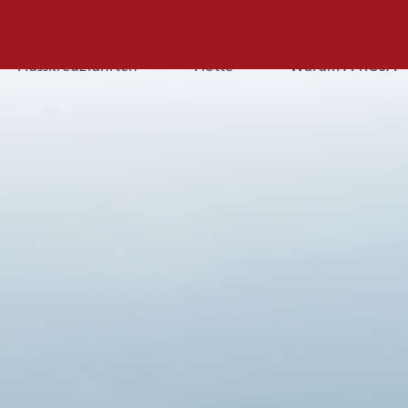
Flusskreuzfahrten
Flotte
Warum A-ROSA
E-
Mail
E-MAIL
Sie erreichen uns per E-Mail:
service@a-rosa.com