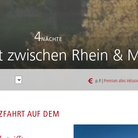
4
NÄCHTE
t zwischen Rhein & 
€
p. P. |
Premium alles inklusi
KREUZFAHRT ZWISCHEN RHEIN & MAAS 2027
ZFAHRT AUF DEM