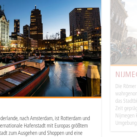
NIJME
Die Römer 
wahrgenomm
das Stadtb
Zeit geprä
Nijmegen k
ederlande, nach Amsterdam, ist Rotterdam und
Umgebung 
nternationale Hafenstadt mit Europas größtem
 Stadt zum Ausgehen und Shoppen und eine