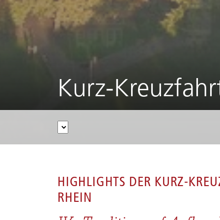
Kurz-Kreuzfahr
HOME
/
FLUSSKREUZFAHRTEN
/
RHEIN
/
KURZ-
HIGHLIGHTS DER
KURZ-KREU
RHEIN