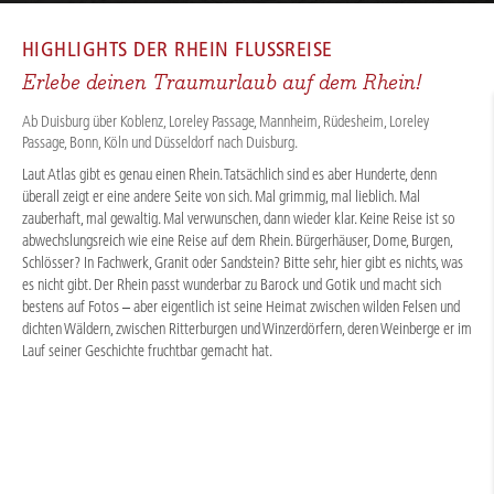
HOME
/
FLUSSKREUZFAHRTEN
/
RHEIN
/
RHEIN, LORELEY & STÄDTEFLAIR 2027
HIGHLIGHTS DER
RHEIN FLUSSREISE
Erlebe deinen Traumurlaub auf dem Rhein!
Ab Duisburg über Koblenz, Loreley Passage, Mannheim, Rüdesheim, Loreley
Passage, Bonn, Köln und Düsseldorf nach Duisburg.
Laut Atlas gibt es genau einen Rhein. Tatsächlich sind es aber Hunderte, denn
überall zeigt er eine andere Seite von sich. Mal grimmig, mal lieblich. Mal
zauberhaft, mal gewaltig. Mal verwunschen, dann wieder klar. Keine Reise ist so
abwechslungsreich wie eine Reise auf dem Rhein. Bürgerhäuser, Dome, Burgen,
Schlösser? In Fachwerk, Granit oder Sandstein? Bitte sehr, hier gibt es nichts, was
es nicht gibt. Der Rhein passt wunderbar zu Barock und Gotik und macht sich
bestens auf Fotos – aber eigentlich ist seine Heimat zwischen wilden Felsen und
dichten Wäldern, zwischen Ritterburgen und Winzerdörfern, deren Weinberge er im
Lauf seiner Geschichte fruchtbar gemacht hat.