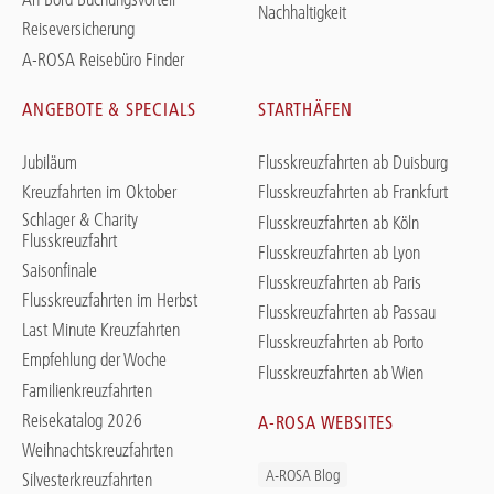
Nachhaltigkeit
Reiseversicherung
A-ROSA Reisebüro Finder
ANGEBOTE & SPECIALS
STARTHÄFEN
Jubiläum
Flusskreuzfahrten ab Duisburg
Kreuzfahrten im Oktober
Flusskreuzfahrten ab Frankfurt
Schlager & Charity
Flusskreuzfahrten ab Köln
Flusskreuzfahrt
Flusskreuzfahrten ab Lyon
Saisonfinale
Flusskreuzfahrten ab Paris
Flusskreuzfahrten im Herbst
Flusskreuzfahrten ab Passau
Last Minute Kreuzfahrten
Flusskreuzfahrten ab Porto
Empfehlung der Woche
Flusskreuzfahrten ab Wien
Familienkreuzfahrten
Reisekatalog 2026
A-ROSA WEBSITES
Weihnachtskreuzfahrten
A-ROSA Blog
Silvesterkreuzfahrten