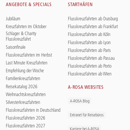
ANGEBOTE & SPECIALS
STARTHÄFEN
Jubiläum
Flusskreuzfahrten ab Duisburg
Kreuzfahrten im Oktober
Flusskreuzfahrten ab Frankfurt
Schlager & Charity
Flusskreuzfahrten ab Köln
Flusskreuzfahrt
Flusskreuzfahrten ab Lyon
Saisonfinale
Flusskreuzfahrten ab Paris
Flusskreuzfahrten im Herbst
Flusskreuzfahrten ab Passau
Last Minute Kreuzfahrten
Flusskreuzfahrten ab Porto
Empfehlung der Woche
Flusskreuzfahrten ab Wien
Familienkreuzfahrten
Reisekatalog 2026
A-ROSA WEBSITES
Weihnachtskreuzfahrten
A-ROSA Blog
Silvesterkreuzfahrten
Flusskreuzfahrten in Deutschland
Extranet für Reisebüros
Flusskreuzfahrten 2026
Flusskreuzfahrten 2027
Karriere bei A-ROSA