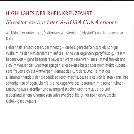
HOME
/
FLUSSKREUZFAHRTEN
/
RHEIN
/
RHEIN SILVESTERTRAUM 2027
HIGHLIGHTS DER
RHEINKREUZFAHRT
Silvester an Bord der A-ROSA CLEA erleben.
Ab Köln über Antwerpen, Rotterdam, Amsterdam (Lelystad*) und Nijmegen nach
Köln.
Heldenhaft, entschlossen, barmherzig – diese Eigenschaften schrieb Königin
Wilhelmina den Amsterdamern auf die Fahne. Wir ergänzen: partyfreudig, kreativ,
liebenswert – ganz besonders Silvester, wenn Feuerwerk am Himmel funkelt und
sich im Wasser der Grachten spiegelt. Diese Reise bietet aber noch mehr: Rubens-
Fans freuen sich auf Antwerpen, Heimat des Künstlers. Und Heimat des
Diamantenhandels, der die Stadt so reich machte, dass sie es sich leisten kann, ihre
Schönheit zu pflegen. Ebenfalls eine Augenweide: Rotterdam mit seiner kühnen
Mischung aus Hafenflair und avantgardistischer Architektur. Bei so viel
niederländischem Charme zum Jahreswechsel bleibt nur noch ein Wunsch:
Gelukkig nieuwjaar!