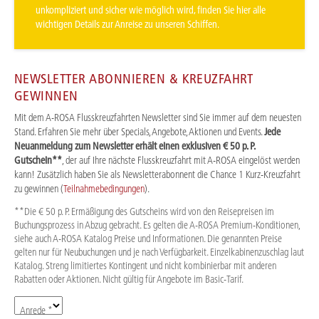
unkompliziert und sicher wie möglich wird, finden Sie hier alle
wichtigen Details zur Anreise zu unseren Schiffen.
NEWSLETTER ABONNIEREN & KREUZFAHRT
GEWINNEN
Mit dem A-ROSA Flusskreuzfahrten Newsletter sind Sie immer auf dem neuesten
Stand. Erfahren Sie mehr über Specials, Angebote, Aktionen und Events.
Jede
Neuanmeldung zum Newsletter erhält einen exklusiven € 50 p. P.
Gutschein**
, der auf Ihre nächste Flusskreuzfahrt mit A-ROSA eingelöst werden
kann! Zusätzlich haben Sie als Newsletterabonnent die Chance 1 Kurz-Kreuzfahrt
zu gewinnen (
Teilnahmebedingungen
).
**Die € 50 p. P. Ermäßigung des Gutscheins wird von den Reisepreisen im
Buchungsprozess in Abzug gebracht. Es gelten die A-ROSA Premium-Konditionen,
siehe auch A-ROSA Katalog Preise und Informationen. Die genannten Preise
gelten nur für Neubuchungen und je nach Verfügbarkeit. Einzelkabinenzuschlag laut
Katalog. Streng limitiertes Kontingent und nicht kombinierbar mit anderen
Rabatten oder Aktionen. Nicht gültig für Angebote im Basic-Tarif.
Anrede *