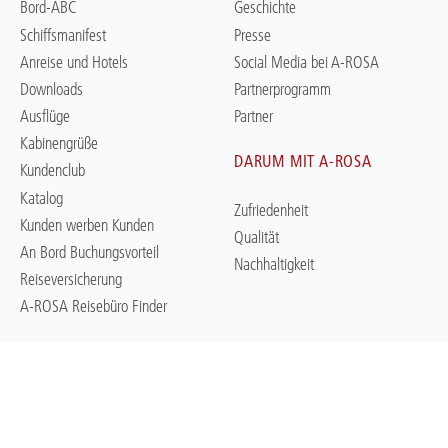
Bord-ABC
Geschichte
Schiffsmanifest
Presse
Anreise und Hotels
Social Media bei A-ROSA
Downloads
Partnerprogramm
Ausflüge
Partner
Kabinengrüße
DARUM MIT A-ROSA
Kundenclub
Katalog
Zufriedenheit
Kunden werben Kunden
Qualität
An Bord Buchungsvorteil
Nachhaltigkeit
Reiseversicherung
A-ROSA Reisebüro Finder
ANGEBOTE & SPECIALS
STARTHÄFEN
Jubiläum
Flusskreuzfahrten ab Duisburg
Kreuzfahrten im Oktober
Flusskreuzfahrten ab Frankfurt