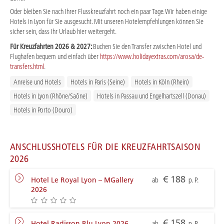
Oder bleiben Sie nach Ihrer Flusskreuzfahrt noch ein paar Tage. Wir haben einige
Hotels in Lyon für Sie ausgesucht. Mit unseren Hotelempfehlungen können Sie
sicher sein, dass Ihr Urlaub hier weitergeht.
Für Kreuzfahrten 2026 & 2027:
Buchen Sie den Transfer zwischen Hotel und
Flughafen bequem und einfach über
https://www.holidayextras.com/arosa/de-
transfers.html
.
Anreise und Hotels
Hotels in Paris (Seine)
Hotels in Köln (Rhein)
Hotels in Lyon (Rhône/Saône)
Hotels in Passau und Engelhartszell (Donau)
Hotels in Porto (Douro)
ANSCHLUSSHOTELS FÜR DIE KREUZFAHRTSAISON
2026
€ 188
Hotel Le Royal Lyon – MGallery
ab
p. P.
2026
€ 158
Hotel Radisson Blu Lyon 2026
ab
p. P.