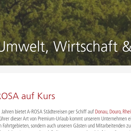
Umwelt, Wirtschaft &
ROSA auf Kurs
0 Jahren bietet A-ROSA Städtereisen per Schiff auf
Donau
,
Douro
,
Rhe
ührer dieser Art von Premium-Urlaub kommt unserem Unternehmen ei
n Fahrtgebieten, sondern auch unseren Gästen und Mitarbeitenden zu