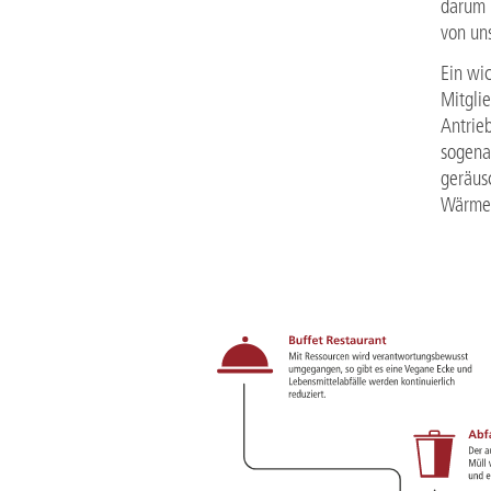
darum 
von un
Ein wi
Mitgli
Antrie
sogena
geräus
Wärmer