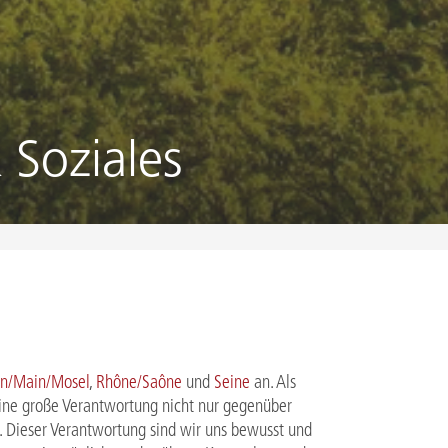
 Soziales
in/Main/Mosel
,
Rhône/Saône
und
Seine
an. Als
ne große Verantwortung nicht nur gegenüber
. Dieser Verantwortung sind wir uns bewusst und