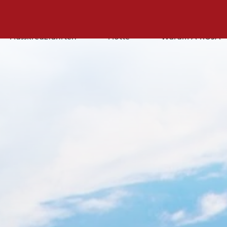
Flusskreuzfahrten
Flotte
Warum A-ROSA
E-
Mail
E-MAIL
Sie erreichen uns per E-Mail:
service@a-rosa.com