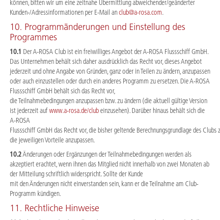
können, bitten wir um eine zeitnahe Übermittlung abweichender/geänderter
Kunden-/Adressinformationen per E-Mail an
club@a-rosa.com
.
10. Programmänderungen und Einstellung des
Programmes
10.1
Der A-ROSA Club ist ein freiwilliges Angebot der A-ROSA Flussschiff GmbH.
Das Unternehmen behält sich daher ausdrücklich das Recht vor, dieses Angebot
jederzeit und ohne Angabe von Gründen, ganz oder in Teilen zu ändern, anzupassen
oder auch einzustellen oder durch ein anderes Programm zu ersetzen. Die A-ROSA
Flussschiff GmbH behält sich das Recht vor,
die Teilnahmebedingungen anzupassen bzw. zu ändern (die aktuell gültige Version
ist jederzeit auf
www.a-rosa.de/club
einzusehen). Darüber hinaus behält sich die
A-ROSA
Flussschiff GmbH das Recht vor, die bisher geltende Berechnungsgrundlage des Clubs 
die jeweiligen Vorteile anzupassen.
10.2
Änderungen oder Ergänzungen der Teilnahmebedingungen werden als
akzeptiert erachtet, wenn ihnen das Mitglied nicht innerhalb von zwei Monaten ab
der Mitteilung schriftlich widerspricht. Sollte der Kunde
mit den Änderungen nicht einverstanden sein, kann er die Teilnahme am Club-
Programm kündigen.
11. Rechtliche Hinweise