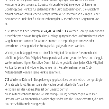
konsumierte Leistungen, z. B. zusätzlich bezahlte Getränke oder Einkäufe im
Bordshop, zwei Punkte für jeden bezahlten Euro gutgeschrieben. Die Gutschrift
erfolgt nach Abschluss jeder durchgeführten Reise innerhalb von 7 Tagen. Jeder
gesammelte Punkt hat für die Berechnung der Gutschrift einen Gegenwert von 1
ct.
*Bei Reisen mit den Schiffen
ALVA, ALEA und CLEA
werden Bonuspunkte für den
Kreuzfahrtpreis sowie für gebuchte Ausflüge gutgeschrieben. Aufgrund technischer
Gegebenheiten können für weitere an Bord in Anspruch genommene oder
erworbene Leistungen keine Bonuspunkte gutgeschrieben werden.
Wichtig: Unabhängig davon, ob ein Club-Mitglied für weitere Personen bucht,
erhält nur jedes Club-Mitglied Bonuspunkte auf seine gebuchte Reise und die ggf.
weiteren berechtigten Umsätze. Damit ist sichergestellt, dass jedes Club-Mitglied
Punkte für seine individuelle Buchung erhält. Reiseteilnehmer ohne Club-
Mitgliedschaft können keine Punkte sammeln.
7.3
Wird eine Kabine in Doppelbelegung gebucht, so berechnet sich der getätigte
Umsatz wie folgt: Gesamtpreis der Kabine geteilt durch die Anzahl der
Personen auf der Kabine. Dies ist der Umsatz, der für
die Punkteberechnung für die Reiseleistung (Cruise) herangezogen wird. Der
Umsatz wird kaufmännisch auf-oder abgerundet und die Punkte ermittelt, die sich
aus der Schifffahrtsleistung ergibt.