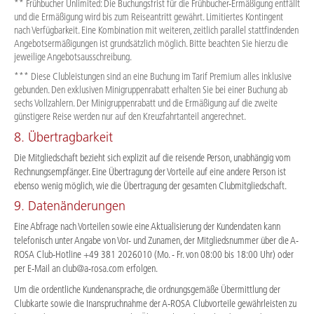
** Frühbucher Unlimited: Die Buchungsfrist für die Frühbucher-Ermäßigung entfällt
und die Ermäßigung wird bis zum Reiseantritt gewährt. Limitiertes Kontingent
nach Verfügbarkeit. Eine Kombination mit weiteren, zeitlich parallel stattfindenden
Angebotsermäßigungen ist grundsätzlich möglich. Bitte beachten Sie hierzu die
jeweilige Angebotsausschreibung.
*** Diese Clubleistungen sind an eine Buchung im Tarif Premium alles inklusive
gebunden. Den exklusiven Minigruppenrabatt erhalten Sie bei einer Buchung ab
sechs Vollzahlern. Der Minigruppenrabatt und die Ermäßigung auf die zweite
günstigere Reise werden nur auf den Kreuzfahrtanteil angerechnet.
8. Übertragbarkeit
Die Mitgliedschaft bezieht sich explizit auf die reisende Person, unabhängig vom
Rechnungsempfänger. Eine Übertragung der Vorteile auf eine andere Person ist
ebenso wenig möglich, wie die Übertragung der gesamten Clubmitgliedschaft.
9. Datenänderungen
Eine Abfrage nach Vorteilen sowie eine Aktualisierung der Kundendaten kann
telefonisch unter Angabe von Vor- und Zunamen, der Mitgliedsnummer über die A-
ROSA Club-Hotline +49 381 2026010 (Mo. - Fr. von 08:00 bis 18:00 Uhr) oder
per E-Mail an club@a-rosa.com erfolgen.
Um die ordentliche Kundenansprache, die ordnungsgemäße Übermittlung der
Clubkarte sowie die Inanspruchnahme der A-ROSA Clubvorteile gewährleisten zu