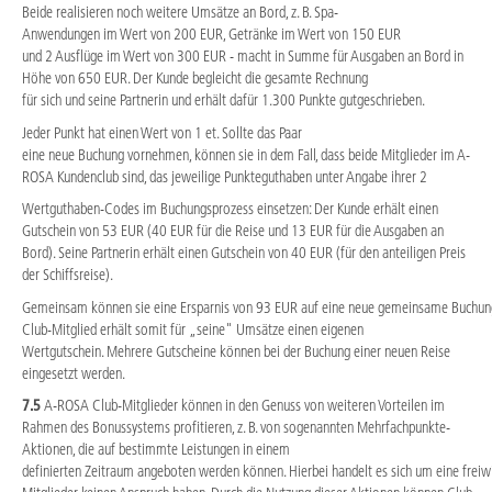
Beide realisieren noch weitere Umsätze an Bord, z. B. Spa-
Anwendungen im Wert von 200 EUR, Getränke im Wert von 150 EUR
und 2 Ausflüge im Wert von 300 EUR - macht in Summe für Ausgaben an Bord in
Höhe von 650 EUR. Der Kunde begleicht die gesamte Rechnung
für sich und seine Partnerin und erhält dafür 1.300 Punkte gutgeschrieben.
Jeder Punkt hat einen Wert von 1 et. Sollte das Paar
eine neue Buchung vornehmen, können sie in dem Fall, dass beide Mitglieder im A-
ROSA Kundenclub sind, das jeweilige Punkteguthaben unter Angabe ihrer 2
Wertguthaben-Codes im Buchungsprozess einsetzen: Der Kunde erhält einen
Gutschein von 53 EUR (40 EUR für die Reise und 13 EUR für die Ausgaben an
Bord). Seine Partnerin erhält einen Gutschein von 40 EUR (für den anteiligen Preis
der Schiffsreise).
Gemeinsam können sie eine Ersparnis von 93 EUR auf eine neue gemeinsame Buchung 
Club-Mitglied erhält somit für „seine" Umsätze einen eigenen
Wertgutschein. Mehrere Gutscheine können bei der Buchung einer neuen Reise
eingesetzt werden.
7.5
A-ROSA Club-Mitglieder können in den Genuss von weiteren Vorteilen im
Rahmen des Bonussystems profitieren, z. B. von sogenannten Mehrfachpunkte-
Aktionen, die auf bestimmte Leistungen in einem
definierten Zeitraum angeboten werden können. Hierbei handelt es sich um eine freiwil