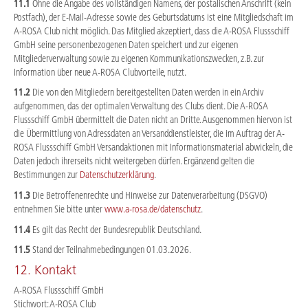
11.1
Ohne die Angabe des vollständigen Namens, der postalischen Anschrift (kein
Postfach), der E-Mail-Adresse sowie des Geburtsdatums ist eine Mitgliedschaft im
A-ROSA Club nicht möglich. Das Mitglied akzeptiert, dass die A-ROSA Flussschiff
GmbH seine personenbezogenen Daten speichert und zur eigenen
Mitgliederverwaltung sowie zu eigenen Kommunikationszwecken, z.B. zur
Information über neue A-ROSA Clubvorteile, nutzt.
11.2
Die von den Mitgliedern bereitgestellten Daten werden in ein Archiv
aufgenommen, das der optimalen Verwaltung des Clubs dient. Die A-ROSA
Flussschiff GmbH übermittelt die Daten nicht an Dritte. Ausgenommen hiervon ist
die Übermittlung von Adressdaten an Versanddienstleister, die im Auftrag der A-
ROSA Flussschiff GmbH Versandaktionen mit Informationsmaterial abwickeln, die
Daten jedoch ihrerseits nicht weitergeben dürfen. Ergänzend gelten die
Bestimmungen zur
Datenschutzerklärung
.
11.3
Die Betroffenenrechte und Hinweise zur Datenverarbeitung (DSGVO)
entnehmen Sie bitte unter
www.a-rosa.de/datenschutz
.
11.4
Es gilt das Recht der Bundesrepublik Deutschland.
11.5
Stand der Teilnahmebedingungen 01.03.2026.
12. Kontakt
A-ROSA Flussschiff GmbH
Stichwort: A-ROSA Club