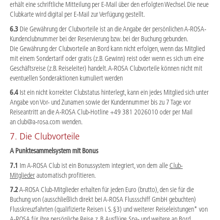
erhält eine schriftliche Mitteilung per E-Mail über den erfolgten Wechsel. Die neue
Clubkarte wird digital per E-Mail zur Verfügung gestellt.
6.3
Die Gewährung der Clubvorteile ist an die Angabe der persönlichen A-ROSA-
Kundenclubnummer bei der Reservierung bzw. bei der Buchung gebunden.
Die Gewährung der Clubvorteile an Bord kann nicht erfolgen, wenn das Mitglied
mit einem Sondertarif oder gratis (z.B. Gewinn) reist oder wenn es sich um eine
Geschäftsreise (z.B. Reiseleiter) handelt. A-ROSA Clubvorteile können nicht mit
eventuellen Sonderaktionen kumuliert werden
6.4
Ist ein nicht korrekter Clubstatus hinterlegt, kann ein jedes Mitglied sich unter
Angabe von Vor- und Zunamen sowie der Kundennummer bis zu 7 Tage vor
Reiseantritt an die A-ROSA Club-Hotline +49 381 2026010 oder per Mail
an club@a-rosa.com wenden.
7. Die Clubvorteile
A Punktesammelsystem mit Bonus
7.1
Im A-ROSA Club ist ein Bonussystem integriert, von dem alle
Club-
Mitglieder
automatisch profitieren.
7.2
A-ROSA Club-Mitglieder erhalten für jeden Euro (brutto), den sie für die
Buchung von (ausschließlich direkt bei A-ROSA Flussschiff GmbH gebuchten)
Flusskreuzfahrten (qualifizierte Reisen i. S. §3) und weiterer Reiseleistungen* von
A-ROSA
für ihre persönliche Reise,
z. B. Ausflüge, Spa- und weitere an Bord