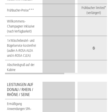
Frühbucher limited*
Frühbucher-Preise***
(verlängert)
Willkommens-
Champagner inklusive
(nach Verfügbarkeit)
1x Wäschebeutel- und
Bügelservice kostenfrei
(außer A-ROSA ALEA
und A-ROSA CLEA)
Abschiedsgruß auf der
Kabine
LEISTUNGEN AUF
DONAU / RHEIN /
RHÔNE / SEINE
Ermäßigung
Anwendungen SPA-