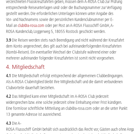
verzeichneten Flusskreuzfahrten geben, müssen dem A-ROSA Club zur Prüfung
entsprechende Reiseunterlagen und/ oder die Buchungsnummer zur Verfügung
gestellt werden. Die erforderlichen Unterlagen können unter Angabe des
Vor- und Nachnamens sowie der persönlichen Kundenclubnummer per E-
Mail an
club@a-rosa.com
oder per Post an A-ROSA Flussschiff GmbH, A-
ROSA Kundenclub, Loggerweg 5, 18055 Rostock geschickt werden.
3.9
Die Reisen werden stets nach Beendigung und nicht während der Kreuzfahrt
dem Konto angerechnet, dies gilt auch bei aufeinanderfolgenden Kreuzfahrten
(Kombi-Reisen). Ein eventueller Wechsel der Clubstufe während einer oder
mehrerer aufeinander folgender Kreuzfahrten ist somit nicht vorgesehen.
4. Mitgliedschaft
4.1
Die Mitgliedschaft erfolgt entsprechend der allgemeinen Clubbedingungen.
Als A-ROSA Clubmitglied bleibt Ihre Mitgliedschaft und die damit verbundenen
Clubvorteile dauerhaft bestehen.
4.2
Das Mitglied kann einer Mitgliedschaft im A-ROSA Club jederzeit
widersprechen bzw. eine solche jederzeit ohne Einhaltung einer Frist kündigen.
Eine formlose schriftliche Mitteilung an club@a-rosa.com oder an die unter Punkt
13 genannte Adresse ist ausreichend.
4.3
Die A-
ROSA Flussschiff GmbH behält sich ausdrücklich das Recht vor, Gästen auch ohne Ang