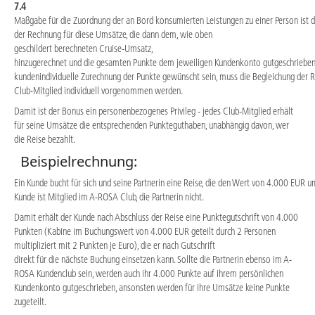
7.4
Maßgabe für die Zuordnung der an Bord konsumierten Leistungen zu einer Person ist d
der Rechnung für diese Umsätze, die dann dem, wie oben
geschildert berechneten Cruise-Umsatz,
hinzugerechnet und die gesamten Punkte dem jeweiligen Kundenkonto gutgeschrieben 
kundenindividuelle Zurechnung der Punkte gewünscht sein, muss die Begleichung der
Club-Mitglied individuell vorgenommen werden.
Damit ist der Bonus ein personenbezogenes Privileg - jedes Club-Mitglied erhält
für seine Umsätze die entsprechenden Punkteguthaben, unabhängig davon, wer
die Reise bezahlt.
Beispielrechnung:
Ein Kunde bucht für sich und seine Partnerin eine Reise, die den Wert von 4.000 EUR 
Kunde ist Mitglied im A-ROSA Club, die Partnerin nicht.
Damit erhält der Kunde nach Abschluss der Reise eine Punktegutschrift von 4.000
Punkten (Kabine im Buchungswert von 4.000 EUR geteilt durch 2 Personen
multipliziert mit 2 Punkten je Euro), die er nach Gutschrift
direkt für die nächste Buchung einsetzen kann. Sollte die Partnerin ebenso im A-
ROSA Kundenclub sein, werden auch ihr 4.000 Punkte auf ihrem persönlichen
Kundenkonto gutgeschrieben, ansonsten werden für ihre Umsätze keine Punkte
zugeteilt.