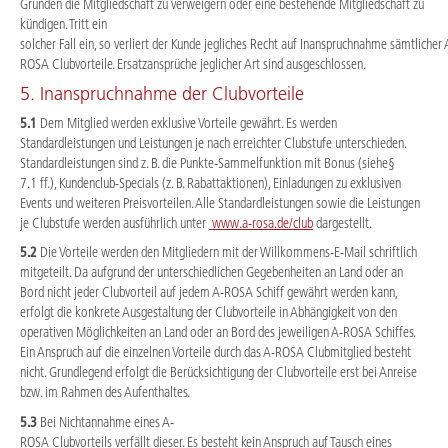
Gründen die Mitgliedschaft zu verweigern oder eine bestehende Mitgliedschaft zu
kündigen. Tritt ein
solcher Fall ein, so verliert der Kunde jegliches Recht auf Inanspruchnahme sämtlicher 
ROSA Clubvorteile. Ersatzansprüche jeglicher Art sind ausgeschlossen.
5. Inanspruchnahme der Clubvorteile
5.1
Dem Mitglied werden exklusive Vorteile gewährt. Es werden
Standardleistungen und Leistungen je nach erreichter Clubstufe unterschieden.
Standardleistungen sind z. B. die Punkte-Sammelfunktion mit Bonus (siehe§
7.1 ff.), Kundenclub-Specials (z. B. Rabattaktionen), Einladungen zu exklusiven
Events und weiteren Preisvorteilen. Alle Standardleistungen sowie die Leistungen
je Clubstufe werden ausführlich unter
www.a-rosa.de/club
dargestellt.
5.2
Die Vorteile werden den Mitgliedern mit der Willkommens-E-Mail schriftlich
mitgeteilt. Da aufgrund der unterschiedlichen Gegebenheiten an Land oder an
Bord nicht jeder Clubvorteil auf jedem A-ROSA Schiff gewährt werden kann,
erfolgt die konkrete Ausgestaltung der Clubvorteile in Abhängigkeit von den
operativen Möglichkeiten an Land oder an Bord des jeweiligen A-ROSA Schiffes.
Ein Anspruch auf die einzelnen Vorteile durch das A-ROSA Clubmitglied besteht
nicht. Grundlegend erfolgt die Berücksichtigung der Clubvorteile erst bei Anreise
bzw. im Rahmen des Aufenthaltes.
5.3
Bei Nichtannahme eines A-
ROSA Clubvorteils verfällt dieser. Es besteht kein Anspruch auf Tausch eines