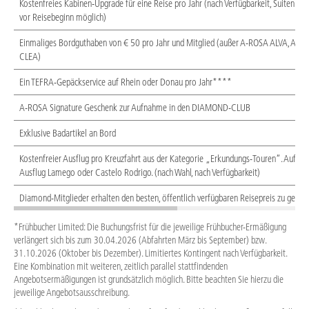
Kostenfreies Kabinen-Upgrade für eine Reise pro Jahr (nach Verfügbarkeit, Suiten 
vor Reisebeginn möglich)
Einmaliges Bordguthaben von € 50 pro Jahr und Mitglied (außer A-ROSA ALVA, A-
CLEA)
Ein TEFRA-Gepäckservice auf Rhein oder Donau pro Jahr****
A-ROSA Signature Geschenk zur Aufnahme in den DIAMOND-CLUB
Exklusive Badartikel an Bord
Kostenfreier Ausflug pro Kreuzfahrt aus der Kategorie „Erkundungs-Touren“. Auf 
Ausflug Lamego oder Castelo Rodrigo. (nach Wahl, nach Verfügbarkeit)
Diamond-Mitglieder erhalten den besten, öffentlich verfügbaren Reisepreis zu gebu
*Frühbucher Limited: Die Buchungsfrist für die jeweilige Frühbucher-Ermäßigung
verlängert sich bis zum 30.04.2026 (Abfahrten März bis September) bzw.
31.10.2026 (Oktober bis Dezember). Limitiertes Kontingent nach Verfügbarkeit.
Eine Kombination mit weiteren, zeitlich parallel stattfindenden
Angebotsermäßigungen ist grundsätzlich möglich. Bitte beachten Sie hierzu die
jeweilige Angebotsausschreibung.