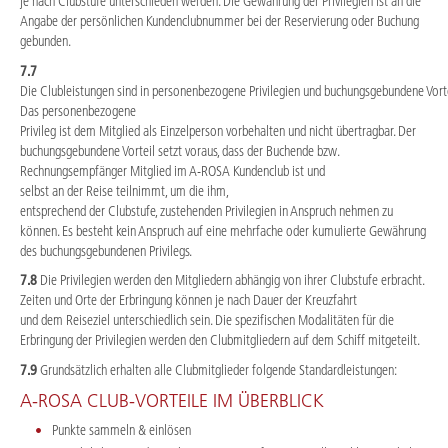
je nach Clubstufe unterschieden werden. Die Gewährung der Privilegien ist an die
Angabe der persönlichen Kundenclubnummer bei der Reservierung oder Buchung
gebunden.
7.7
Die Clubleistungen sind in personenbezogene Privilegien und buchungsgebundene Vortei
Das personenbezogene
Privileg ist dem Mitglied als Einzelperson vorbehalten und nicht übertragbar. Der
buchungsgebundene Vorteil setzt voraus, dass der Buchende bzw.
Rechnungsempfänger Mitglied im A-ROSA Kundenclub ist und
selbst an der Reise teilnimmt, um die ihm,
entsprechend der Clubstufe, zustehenden Privilegien in Anspruch nehmen zu
können. Es besteht kein Anspruch auf eine mehrfache oder kumulierte Gewährung
des buchungsgebundenen Privilegs.
7.8
Die Privilegien werden den Mitgliedern abhängig von ihrer Clubstufe erbracht.
Zeiten und Orte der Erbringung können je nach Dauer der Kreuzfahrt
und dem Reiseziel unterschiedlich sein. Die spezifischen Modalitäten für die
Erbringung der Privilegien werden den Clubmitgliedern auf dem Schiff mitgeteilt.
7.9
Grundsätzlich erhalten alle Clubmitglieder folgende Standardleistungen:
A-ROSA CLUB-VORTEILE IM ÜBERBLICK
Punkte sammeln & einlösen