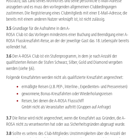
Postfach), das Land seines Wohnortes und seine persönliche E-Mail-Adresse
anzugeben und es muss den vorliegenden allgemeinen Clubbedingungen
zustimmen. Die Registrierung eines Clubmitglieds mit einer E-Mail-Adresse, die
bereits mit einem anderen Nutzer verknüpft ist, ist nicht zulässig.
3.5
Grundlage für die Aufnahme in den A-
ROSA Club ist das Vorliegen mindestens einer Buchung und Beendigung einer A-
ROSA Flusskreuzfahrt-Reise, an der der jeweilige Gast das 18. Lebensjahr bereits
vollendet hat.
3.6
Der A-ROSA Club ist ein Stufenprogramm, in dem je nach Anzahl der
qualifizierten Reisen die Stufen Schwarz, Silber, Gold und Diamond vergeben
werden (siehe §6).
Folgende Kreuzfahrten werden nicht als qualifizierte Kreuzfahrt angerechnet:
ermäßigte Reisen (z.B. PEP-, lnterline-, Expedienten- und Pressereisen)
gewonnene, Bonus-Kreuzfahrten oder Wiederholungsreisen
Reisen, bei denen die A-ROSA Flussschiff
GmbH nicht als Veranstalter auftritt (Gruppen auf Anfrage)
3.7
Die Reise wird nicht angerechnet, wenn die Kreuzfahrt aus Gründen, die A-
ROSA nicht zu verantworten hat oder aus Sicherheitsgründen abgesagt wurde.
3.8
Sollte es seitens des Club-Mitgliedes Unstimmigkeiten über die Anzahl der