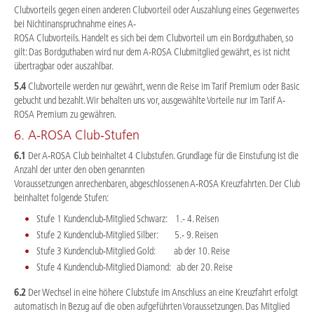
Clubvorteils gegen einen anderen Clubvorteil oder Auszahlung eines Gegenwertes
bei Nichtinanspruchnahme eines A-
ROSA Clubvorteils. Handelt es sich bei dem Clubvorteil um ein Bordguthaben, so
gilt: Das Bordguthaben wird nur dem A-ROSA Clubmitglied gewährt, es ist nicht
übertragbar oder auszahlbar.
5.4
Clubvorteile werden nur gewährt, wenn die Reise im Tarif Premium oder Basic
gebucht und bezahlt. Wir behalten uns vor, ausgewählte Vorteile nur im Tarif A-
ROSA Premium zu gewähren.
6. A-ROSA Club-Stufen
6.1
Der A-ROSA Club beinhaltet 4 Clubstufen. Grundlage für die Einstufung ist die
Anzahl der unter den oben genannten
Voraussetzungen anrechenbaren, abgeschlossenen A-ROSA Kreuzfahrten. Der Club
beinhaltet folgende Stufen:
Stufe 1 Kundenclub-Mitglied Schwarz: 1.- 4. Reisen
Stufe 2 Kundenclub-Mitglied Silber: 5.- 9. Reisen
Stufe 3 Kundenclub-Mitglied Gold: ab der 10. Reise
Stufe 4 Kundenclub-Mitglied Diamond: ab der 20. Reise
6.2
Der Wechsel in eine höhere Clubstufe im Anschluss an eine Kreuzfahrt erfolgt
automatisch in Bezug auf die oben aufgeführten Voraussetzungen. Das Mitglied