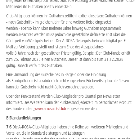
Mitglieder keinen Anspruch haben. Durch die Nutzung dieser Aktionen können Club-
Mitglieder ihr Guthaben positiv entwickeln.
Club-Mitglieder können ihr Guthaben zeitlich flexibel einsetzen: Guthaben können
- nach Gutschrift - im gleichen Jahr für eine weitere Reise eingesetzt
werden - ebenso kann über mehrere Jahre hinweg Guthaben angesammelt
werden. Beachtet werden muss jedoch die gesetzliche definierte Frist über die
Gültigkeit von Wertgutscheinen: Der A-ROSA Reisegutschein wird digital per E-
Mail zur Verfügung gestellt und ist zum Ende des Ausgabejahres
volle 3 Jahre nach den gesetzlichen Fristen gültig. Beispiel: Der Club-Kunde erhält
zum 25. Februar 2025 einen Gutschein. Dieser ist dann bis zum 31.12.2028
gültig. Danach verfällt das Guthaben.
Eine Umwandlung des Gutscheines in Bargeld oder die Einlösung
als Bordguthaben ist ausdrücklich nicht vorgesehen. Für bereits gebuchte Reisen
kann der Gutschein nicht nachträglich verrechnet werden.
Über den Punktestand werden Club-Mitglieder pro Quartal per Newsletter
informiert. Des Weiteren kann der Punktestand jederzeit im persönlichen Account
des Kunden unter
www.a-rosa.de/club
eingesehen werden.
B Standardleistungen
7.6
Die A-ROSA-Club-Mitglieder haben eine Reihe von weiteren Privilegien und
Vorteilen, die in Standardleistungen und Leistungen