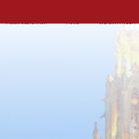
Flusskreuzfahrten
Flotte
Warum A-ROSA
E-
Mail
E-MAIL
Sie erreichen uns per E-Mail:
service@a-rosa.com