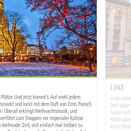
LINZ
 Plätze. Und jetzt kommt’s: Auf wohl jedem
In der Adv
tsmarkt und lockt mit dem Duft von Zimt, Punsch
Duft süßer
n! Überall erklingt Weihnachtsmusik, und
Tanne und 
verführt zum Shoppen vor imperialer Kulisse.
Pöstlingbe
 Vorfreude: Zeit, sich einfach mal treiben zu
Ihren Weih