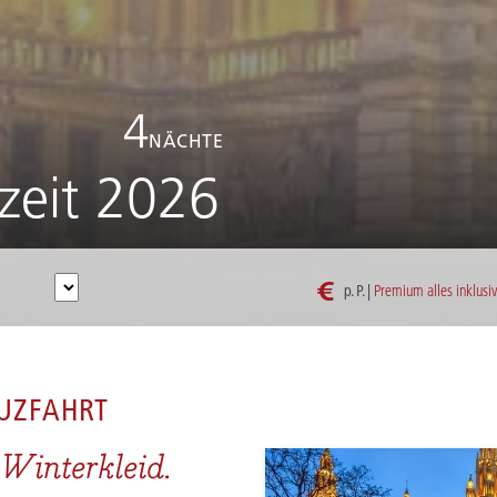
4
NÄCHTE
zeit 2026
€
p. P. |
Premium alles inklusi
U ADVENTSZEIT 2026
UZFAHRT
 Winterkleid.