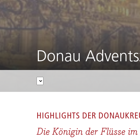
Donau Advents
HOME
/
FLUSSKREUZFAHRTEN
/
DONAU
/
DONA
HIGHLIGHTS DER
DONAUKRE
Die Königin der Flüsse im