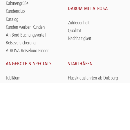
Kabinengrüße
DARUM MIT A-ROSA
Kundenclub
Katalog
Zufriedenheit
Kunden werben Kunden
Qualität
An Bord Buchungsvorteil
Nachhaltigkeit
Reiseversicherung
A-ROSA Reisebüro Finder
ANGEBOTE & SPECIALS
STARTHÄFEN
Jubiläum
Flusskreuzfahrten ab Duisburg
Kreuzfahrten im Oktober
Flusskreuzfahrten ab Frankfurt
Schlager & Charity
Flusskreuzfahrten ab Köln
Flusskreuzfahrt
Flusskreuzfahrten ab Lyon
Saisonfinale
Flusskreuzfahrten ab Paris
Flusskreuzfahrten im Herbst
Flusskreuzfahrten ab Passau
Last Minute Kreuzfahrten
Flusskreuzfahrten ab Porto
Empfehlung der Woche