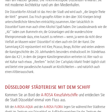
mit moderner Architektur rund um den Medienhafen.
Die Düsseldorfer Altstadt ist das Herz der Stadt und wird auch „die längste Theke
der Welt“ genannt. Das frisch gezapfte Altbier in den über 300 Kneipen bringt
unterschiedlichste Menschen einträchtig zusammen. Aber tatsächlich: In
Düsseldorf kann man auch ohne Alkohol Spaß haben. Die Luxusboulevards wie die
„Kö“ laden zum Bummeln ein, die Grünanlagen und die wunderschöne
Rheinpromenade dazu, eine Auszeit zu nehmen – wenn, ja wenn da nicht diese
Vielfalt an Museen wäre! Düsseldorf ist eben auch ein Ort der Kunst. Die
Sammlung K20 repräsentiert mit Klee, Picasso, Beuys, Richter und vielen anderen
die Kunstgeschichte des 20. Jahrhunderts besonders eindrucksvoll. Im Ständehaus
dann das K21, in dem die jüngere Künstlergeneration vertreten ist. Wer nach so
viel Kultur nach etwas „Reellem“ lechzt: Der Carlsplatz-Markt findet täglich statt
und bietet eine paradiesische Auswahl an Köstlichkeiten – und natürlich auch
einen Altbierausschank.
DÜSSELDORF STÄDTEREISE MIT DEM SCHIFF
Kommen Sie an Bord der
A-ROSA Kreuzfahrtschiffe
und entdecken Sie
die Stadt Düsseldorf einmal vom Fluss aus.
Mit der
A-ROSA AQUA
und der
A-ROSA FLORA
legen Sie während Ihre Städtreise
direkt im Zentrum von Düsseldorf an. Fußläufig erreichen Sie das Zentrum der