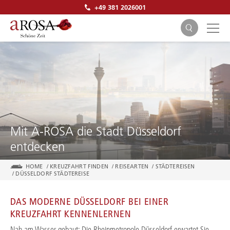
+49 381 2026001
SUCHEN
Mit A-ROSA die Stadt Düsseldorf
entdecken
HOME
/
KREUZFAHRT FINDEN
/
REISEARTEN
/
STÄDTEREISEN
/
DÜSSELDORF STÄDTEREISE
DAS MODERNE DÜSSELDORF BEI EINER
KREUZFAHRT KENNENLERNEN
Nah am Wasser gebaut: Die Rheinmetropole Düsseldorf erwartet Sie