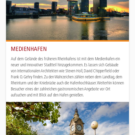
MEDIENHAFEN
Auf dem Gelände des früheren Rheinhafens ist mit dem Medienhafen ein
neuer und innovativer Stadtteil hinzugekommen. Es lassen sich Gebäude
von internationalen Architekten wie Steven Holl, David Chipperfield oder
Frank O. Gehry finden. Zu den Wahrzeichen zählen neben dem Landtag, dem
Rheinturm und der Kniebrücke auch die Hafenhochhäuser. Weiterhin können
Besucher eines der zahlreichen gastronomischen Angebote vor Ort
aufsuchen und mit Blick auf den Hafen genießen.