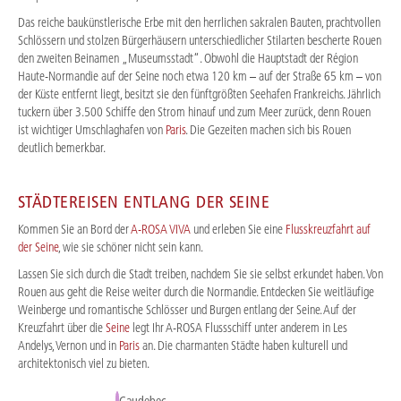
Das reiche baukünstlerische Erbe mit den herrlichen sakralen Bauten, prachtvollen
Schlössern und stolzen Bürgerhäusern unterschiedlicher Stilarten bescherte Rouen
den zweiten Beinamen „Museumsstadt“. Obwohl die Hauptstadt der Région
Haute-Normandie auf der Seine noch etwa 120 km – auf der Straße 65 km – von
der Küste entfernt liegt, besitzt sie den fünftgrößten Seehafen Frankreichs. Jährlich
tuckern über 3.500 Schiffe den Strom hinauf und zum Meer zurück, denn Rouen
ist wichtiger Umschlaghafen von
Paris
. Die Gezeiten machen sich bis Rouen
deutlich bemerkbar.
STÄDTEREISEN ENTLANG DER SEINE
Kommen Sie an Bord der
A-ROSA VIVA
und erleben Sie eine
Flusskreuzfahrt auf
der Seine
, wie sie schöner nicht sein kann.
Lassen Sie sich durch die Stadt treiben, nachdem Sie sie selbst erkundet haben. Von
Rouen aus geht die Reise weiter durch die Normandie. Entdecken Sie weitläufige
Weinberge und romantische Schlösser und Burgen entlang der Seine. Auf der
Kreuzfahrt über die
Seine
legt Ihr A-ROSA Flussschiff unter anderem in Les
Andelys, Vernon und in
Paris
an. Die charmanten Städte haben kulturell und
architektonisch viel zu bieten.
Caudebec