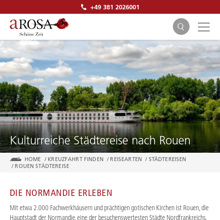
+49 381 2026001
SUCHEN
Kulturreiche Städtereise nach Rouen
HOME
/
KREUZFAHRT FINDEN
/
REISEARTEN
/
STÄDTEREISEN
/
ROUEN STÄDTEREISE
DIE NORMANDIE ERLEBEN
Mit etwa 2.000 Fachwerkhäusern und prächtigen gotischen Kirchen ist Rouen, die
Hauptstadt der Normandie, eine der besuchenswertesten Städte Nordfrankreichs.