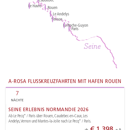
Le Havre
Rouen
Rouen
Le Andelys
Vernon
La Roche-Guyon
Paris
Paris
Seine
A-ROSA FLUSSKREUZFAHRTEN MIT HAFEN ROUEN
7
NÄCHTE
SEINE ERLEBNIS NORMANDIE 2026
Ab Le Pecq* / Paris über Rouen, Caudebec-en-Caux, Les
Andelys, Vernon und Mantes-la-Jolie nach Le Pecq* / Paris.
€ 1.398