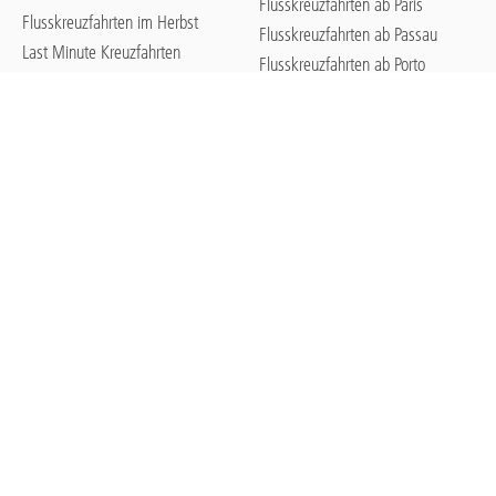
Flusskreuzfahrten ab Paris
Flusskreuzfahrten im Herbst
Flusskreuzfahrten ab Passau
Last Minute Kreuzfahrten
Flusskreuzfahrten ab Porto
Empfehlung der Woche
Flusskreuzfahrten ab Wien
Familienkreuzfahrten
Reisekatalog 2026
A-ROSA WEBSITES
Weihnachtskreuzfahrten
A-ROSA Blog
Silvesterkreuzfahrten
Flusskreuzfahrten in Deutschland
Extranet für Reisebüros
Flusskreuzfahrten 2026
Flusskreuzfahrten 2027
Karriere bei A-ROSA
Firmen- und Incentivereisen
Newsroom / Presse
App: Smart auf Fahrt