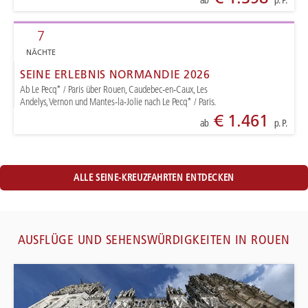
ab
p. P.
7
NÄCHTE
SEINE ERLEBNIS NORMANDIE 2026
Ab Le Pecq* / Paris über Rouen, Caudebec-en-Caux, Les
Andelys, Vernon und Mantes-la-Jolie nach Le Pecq* / Paris.
€ 1.461
ab
p. P.
ALLE SEINE-KREUZFAHRTEN ENTDECKEN
AUSFLÜGE UND SEHENSWÜRDIGKEITEN IN ROUEN