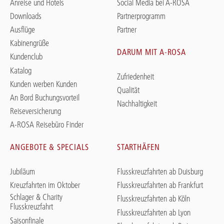
Anreise und Hotels
Social Media bei A-ROSA
Downloads
Partnerprogramm
Ausflüge
Partner
Kabinengrüße
DARUM MIT A-ROSA
Kundenclub
Katalog
Zufriedenheit
Kunden werben Kunden
Qualität
An Bord Buchungsvorteil
Nachhaltigkeit
Reiseversicherung
A-ROSA Reisebüro Finder
ANGEBOTE & SPECIALS
STARTHÄFEN
Jubiläum
Flusskreuzfahrten ab Duisburg
Kreuzfahrten im Oktober
Flusskreuzfahrten ab Frankfurt
Schlager & Charity
Flusskreuzfahrten ab Köln
Flusskreuzfahrt
Flusskreuzfahrten ab Lyon
Saisonfinale